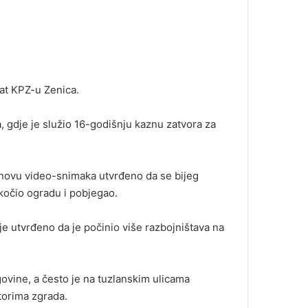
at KPZ-u Zenica.
 gdje je služio 16-godišnju kaznu zatvora za
osnovu video-snimaka utvrđeno da se bijeg
skočio ogradu i pobjegao.
e utvrđeno da je počinio više razbojništava na
govine, a često je na tuzlanskim ulicama
torima zgrada.