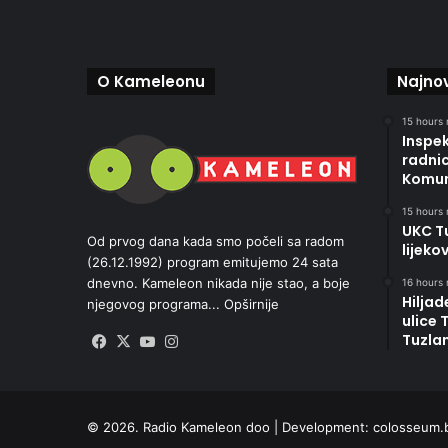
O Kameleonu
Najnov
15 hours 
Inspek
radni
Komun
15 hours 
UKC Tu
Od prvog dana kada smo počeli sa radom
lijeko
(26.12.1992) program emitujemo 24 sata
dnevno. Kameleon nikada nije stao, a boje
16 hours 
Hiljad
njegovog programa...
Opširnije
ulice 
Tuzlan
Facebook
X
YouTube
Instagram
© 2026. Radio Kameleon doo | Development:
colosseum.