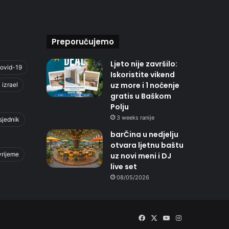
Preporučujemo
Ljeto nije završilo:
ovid-19
Iskoristite vikend
uz more i 1 noćenje
izrael
gratis u Baškom
Polju
3 weeks ranije
sjednik
barČina u nedjelju
otvara ljetnu baštu
vrijeme
uz novi meni i DJ
live set
08/05/2026
Facebook
X
YouTube
Instagram