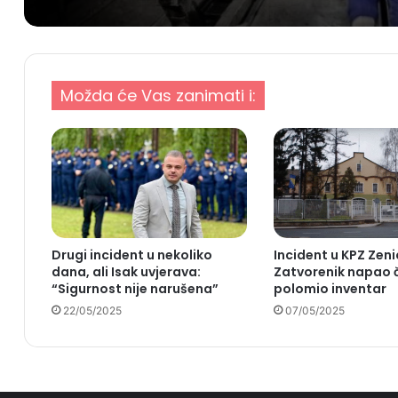
Možda će Vas zanimati i:
Drugi incident u nekoliko
Incident u KPZ Zeni
dana, ali Isak uvjerava:
Zatvorenik napao č
“Sigurnost nije narušena”
polomio inventar
22/05/2025
07/05/2025