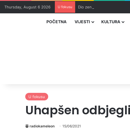
Thursday, August 6 2026
U fokusu
Dio zeničkih rudara u jami z
POČETNA
VIJESTI
KULTURA
U fokusu
Uhapšen odbjegli 
radiokameleon
15/06/2021