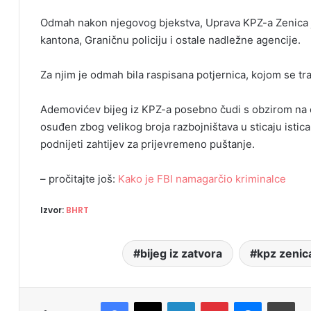
Odmah nakon njegovog bjekstva, Uprava KPZ-a Zenica 
kantona, Graničnu policiju i ostale nadležne agencije.
Za njim je odmah bila raspisana potjernica, kojom se tr
Ademovićev bijeg iz KPZ-a posebno čudi s obzirom na č
osuđen zbog velikog broja razbojništava u sticaju istic
podnijeti zahtijev za prijevremeno puštanje.
– pročitajte još:
Kako je FBI namagarčio kriminalce
Izvor:
BHRT
bijeg iz zatvora
kpz zenic
Facebook
X
LinkedIn
Pinterest
Messenger
Print