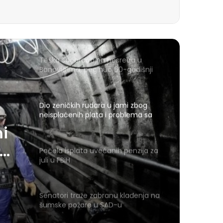
Teška saobraćajna nesreća u
Banovićima, poginuo 60-godišnji
vozač
Dio zeničkih rudara u jami zbog
neisplaćenih plata i problema sa
zdravstvenim knjižicama
mi
Počela isplata uvećanih penzija za
juli u FBiH
im
Senatori traže zabranu klađenja na
šumske požare u SAD-u