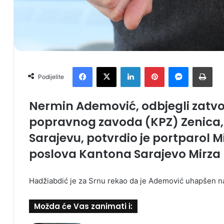
Facebook
X
LinkedIn
Pinterest
Messenger
Print
Podijelite
Nermin Ademović, odbjegli zatvo
popravnog zavoda (KPZ) Zenica, 
Sarajevu, potvrdio je portparol M
poslova Kantona Sarajevo Mirza 
Hadžiabdić je za Srnu rekao da je Ademović uhapšen na
Možda će Vas zanimati i: