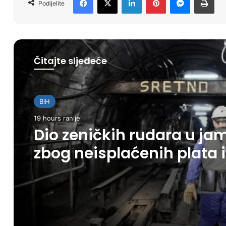
Podijelite
Čitajte sljedeće
BiH
19 hours ranije
Dio zeničkih rudara u ja
zbog neisplaćenih plata i
problema sa zdravstven
knjižicama