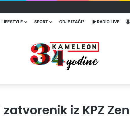
bog neisplaćenih plata i problema sa zdravstvenim knjižicama
LIFESTYLE
SPORT
GDJE IZAĆI?
RADIO LIVE
zatvorenik iz KPZ Zen