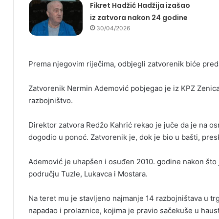
Fikret Hadžić Hadžija izašao
iz zatvora nakon 24 godine
30/04/2026
Prema njegovim riječima, odbjegli zatvorenik biće pred
Zatvorenik Nermin Ademović pobjegao je iz KPZ Zenica,
razbojništvo.
Direktor zatvora Redžo Kahrić rekao je juče da je na 
dogodio u ponoć. Zatvorenik je, dok je bio u bašti, pre
Ademović je uhapšen i osuđen 2010. godine nakon što j
području Tuzle, Lukavca i Mostara.
Na teret mu je stavljeno najmanje 14 razbojništava u tr
napadao i prolaznice, kojima je pravio sačekuše u haus