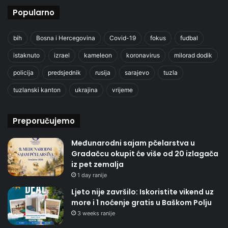
Popularno
bih
Bosna i Hercegovina
Covid-19
fokus
fudbal
istaknuto
izrael
kameleon
koronavirus
milorad dodik
policija
predsjednik
rusija
sarajevo
tuzla
tuzlanski kanton
ukrajina
vrijeme
Preporučujemo
Međunarodni sajam pčelarstva u
Gradačcu okupit će više od 20 izlagača
iz pet zemalja
1 day ranije
Ljeto nije završilo: Iskoristite vikend uz
more i 1 noćenje gratis u Baškom Polju
3 weeks ranije