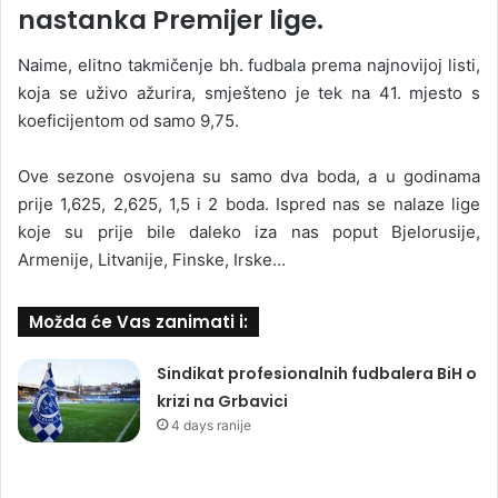
nastanka Premijer lige.
Naime, elitno takmičenje bh. fudbala prema najnovijoj listi,
koja se uživo ažurira, smješteno je tek na 41. mjesto s
koeficijentom od samo 9,75.
Ove sezone osvojena su samo dva boda, a u godinama
prije 1,625, 2,625, 1,5 i 2 boda. Ispred nas se nalaze lige
koje su prije bile daleko iza nas poput Bjelorusije,
Armenije, Litvanije, Finske, Irske…
Možda će Vas zanimati i:
Sindikat profesionalnih fudbalera BiH o
krizi na Grbavici
4 days ranije