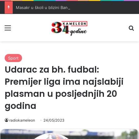
Masakr u školi u blizini Bangkoka: učenik ubio babu i dedu, pa pucao na nastavnike i đake
Meni
Pr
Sport
Udarac za bh. fudbal:
Premijer liga ima najslabiji
plasman u posljednjih 20
godina
radiokameleon
24/05/2023