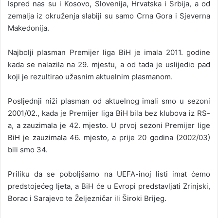
Ispred nas su i Kosovo, Slovenija, Hrvatska i Srbija, a od
zemalja iz okruženja slabiji su samo Crna Gora i Sjeverna
Makedonija.
Najbolji plasman Premijer liga BiH je imala 2011. godine
kada se nalazila na 29. mjestu, a od tada je uslijedio pad
koji je rezultirao užasnim aktuelnim plasmanom.
Posljednji niži plasman od aktuelnog imali smo u sezoni
2001/02., kada je Premijer liga BiH bila bez klubova iz RS-
a, a zauzimala je 42. mjesto. U prvoj sezoni Premijer lige
BiH je zauzimala 46. mjesto, a prije 20 godina (2002/03)
bili smo 34.
Priliku da se poboljšamo na UEFA-inoj listi imat ćemo
predstojećeg ljeta, a BiH će u Evropi predstavljati Zrinjski,
Borac i Sarajevo te Željezničar ili Široki Brijeg.