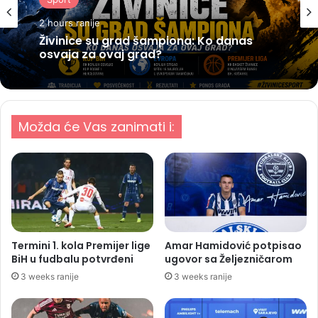
2 hours ranije
Živinice su grad šampiona: Ko danas
osvaja za ovaj grad?
Možda će Vas zanimati i:
Termini 1. kola Premijer lige
Amar Hamidović potpisao
BiH u fudbalu potvrđeni
ugovor sa Željezničarom
3 weeks ranije
3 weeks ranije