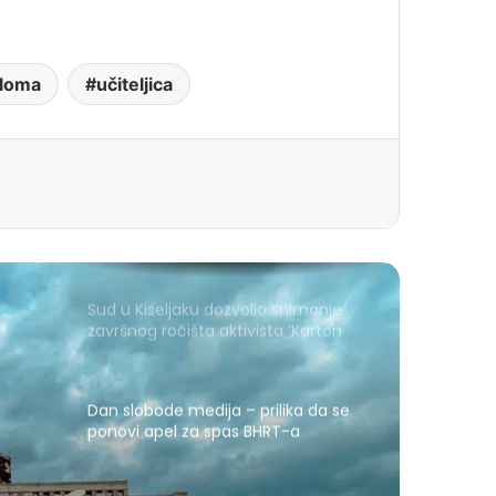
ploma
učiteljica
Sud u Kiseljaku dozvolio snimanje
završnog ročišta aktivista ‘Karton
revolucije’
Dan slobode medija – prilika da se
ponovi apel za spas BHRT-a