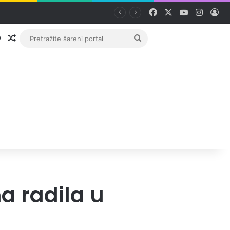
Facebook
X
YouTube
Instag
Pri
Prijava
Random članak
Pretražite
šareni
portal
a radila u