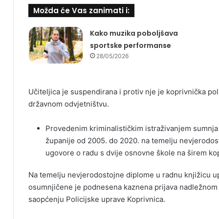
Možda će Vas zanimati i:
Kako muzika poboljšava
sportske performanse
28/05/2026
Učiteljica je suspendirana i protiv nje je koprivnička p
državnom odvjetništvu.
Provedenim kriminalističkim istraživanjem sumnja 
županije od 2005. do 2020. na temelju nevjerodost
ugovore o radu s dvije osnovne škole na širem ko
Na temelju nevjerodostojne diplome u radnu knjižicu up
osumnjičene je podnesena kaznena prijava nadležnom 
saopćenju Policijske uprave Koprivnica.