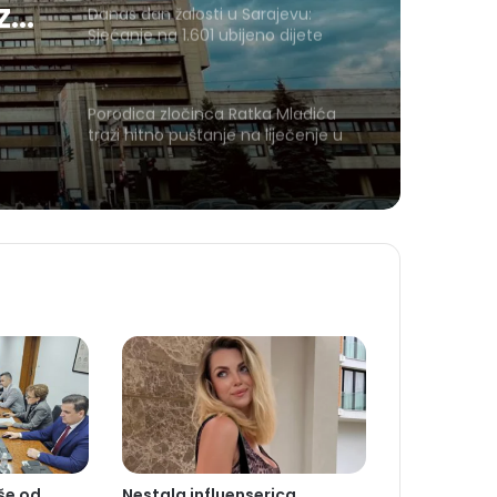
 za
Danas dan žalosti u Sarajevu:
Sjećanje na 1.601 ubijeno dijete
Porodica zločinca Ratka Mladića
traži hitno puštanje na liječenje u
Srbiju
iše od
Nestala influenserica