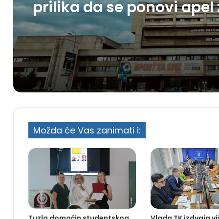
prilika da se ponovi apel
spas BHRT-a
Možda će Vas zanimati i:
Tuzla domaćin studentskog
Vlada TK izdvaja v