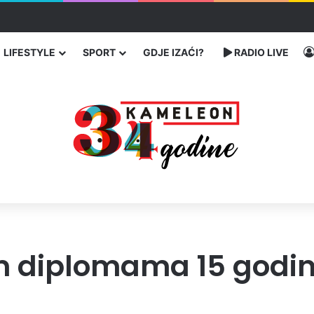
enja migranata preko BiH i Balkana
LIFESTYLE
SPORT
GDJE IZAĆI?
RADIO LIVE
im diplomama 15 godin