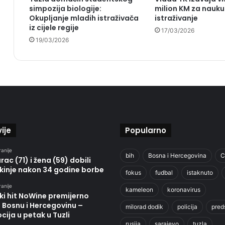
simpozija biologije:
milion KM za nauku 
Okupljanje mladih istraživača
istraživanje
iz cijele regije
17/03/2026
19/03/2026
ije
Popularno
ranije
bih
Bosna i Hercegovina
C
ac (71) i žena (59) dobili
kinje nakon 34 godine borbe
fokus
fudbal
istaknuto
ranije
kameleon
koronavirus
ki hit NoWine premijerno
u Bosnu i Hercegovinu –
milorad dodik
policija
pred
ija u petak u Tuzli
rusija
sarajevo
tuzla