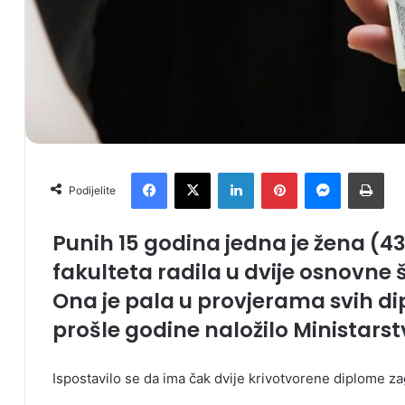
Facebook
X
LinkedIn
Pinterest
Messenger
Print
Podijelite
Punih 15 godina jedna je žena (
fakulteta radila u dvije osnovne š
Ona je pala u provjerama svih di
prošle godine naložilo Ministars
Ispostavilo se da ima čak dvije krivotvorene diplome zag