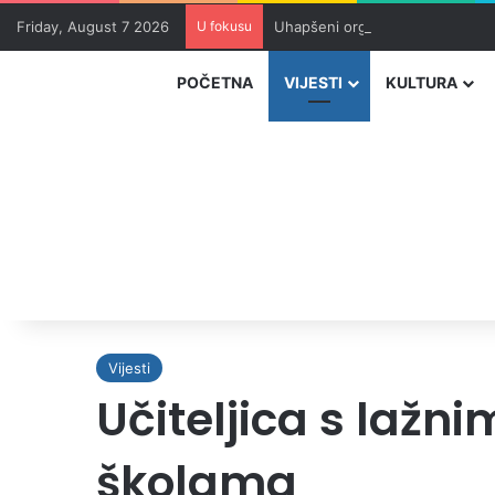
Friday, August 7 2026
U fokusu
Uhapšeni organizatori krijumčar
POČETNA
VIJESTI
KULTURA
Vijesti
Učiteljica s lažn
školama