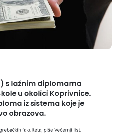
43) s lažnim diplomama
kole u okolici Koprivnice.
ploma iz sistema koje je
tvo obrazova.
rebačkih fakulteta, piše Večernji list.