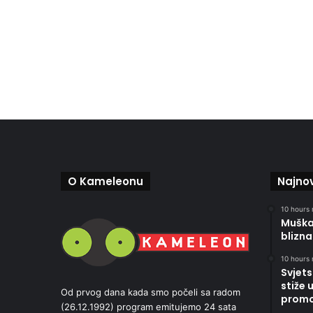
O Kameleonu
Najnov
10 hours 
Muškar
blizna
10 hours 
Svjets
stiže 
Od prvog dana kada smo počeli sa radom
promoc
(26.12.1992) program emitujemo 24 sata