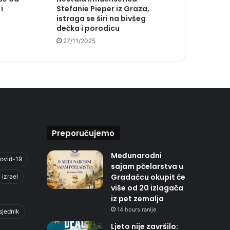
i
Stefanie Pieper iz Graza,
istraga se širi na bivšeg
dečka i porodicu
27/11/2025
Preporučujemo
Međunarodni
ovid-19
sajam pčelarstva u
Gradačcu okupit će
izrael
više od 20 izlagača
iz pet zemalja
14 hours ranije
sjednik
Ljeto nije završilo: