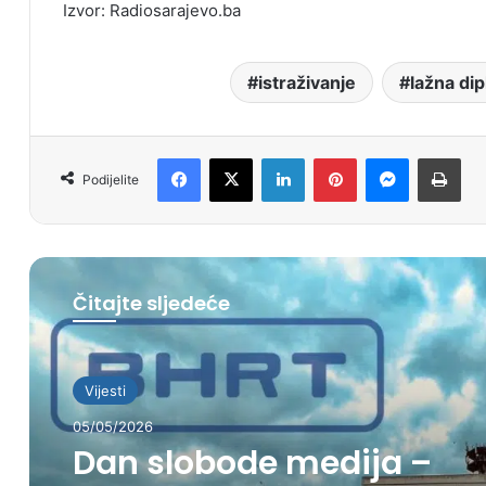
Izvor: Radiosarajevo.ba
istraživanje
lažna di
Facebook
X
LinkedIn
Pinterest
Messenger
Print
Podijelite
Čitajte sljedeće
Vijesti
05/05/2026
Dan slobode medija –