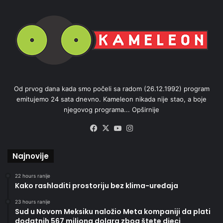
Od prvog dana kada smo počeli sa radom (26.12.1992) program
emitujemo 24 sata dnevno. Kameleon nikada nije stao, a boje
njegovog programa...
Opširnije
Facebook
X
YouTube
Instagram
Najnovije
22 hours ranije
Kako rashladiti prostoriju bez klima-uređaja
23 hours ranije
Sud u Novom Meksiku naložio Meta kompaniji da plati
dodatnih 567 miliona dolara zbog štete djeci