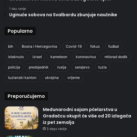
1 day ranije
Uginuće sobova na Svalbardu zbunjuje naučnike
Popularno
bih
Bosna i Hercegovina
Covid-19
fokus
fudbal
istaknuto
izrael
kameleon
koronavirus
milorad dodik
policija
predsjednik
rusija
sarajevo
tuzla
tuzlanski kanton
ukrajina
vrijeme
Preporučujemo
Međunarodni sajam pčelarstva u
Gradačcu okupit će više od 20 izlagača
iz pet zemalja
3 days ranije