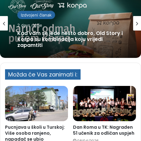
Izdvojeni članak
2 days ranije
Kad vam se jede nešto dobro, Old Story i
Korpa su kombinacija koju vrijedi
zapamtiti
Možda će Vas zanimati i:
Pucnjava u školi u Turskoj:
Dan Roma u TK: Nagrađen
Više osoba ranjeno,
51 učenik za odličan uspjeh
napadač se ubio
08/04/2026