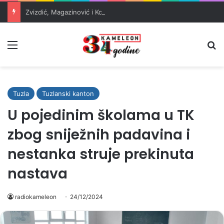
Zvizdić, Magazinović i Kojović traže poseban status za Memorijalni centar Srebrenica
Meni
Pr
Tuzla
Tuzlanski kanton
U pojedinim školama u TK
zbog sniježnih padavina i
nestanka struje prekinuta
nastava
radiokameleon
24/12/2024