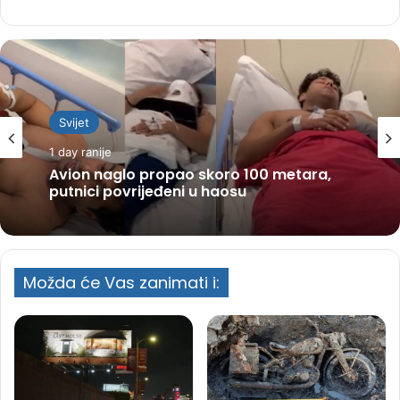
Svijet
1 day ranije
Avion naglo propao skoro 100 metara,
putnici povrijeđeni u haosu
Možda će Vas zanimati i: