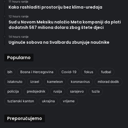
11 hours ranije
Kako rashladiti prostoriju bez klima-uređaja
12 hours ranije
Sud u Novom Meksiku naložio Meta kompaniji da plati
dodatnih 567 miliona dolara zbog štete djeci
14 hours ranije
Uginuće sobova na Svalbardu zbunjuje naučnike
Popularno
bih
Bosna i Hercegovina
Covid-19
fokus
fudbal
istaknuto
izrael
kameleon
koronavirus
milorad dodik
policija
predsjednik
rusija
sarajevo
tuzla
tuzlanski kanton
ukrajina
vrijeme
Preporučujemo