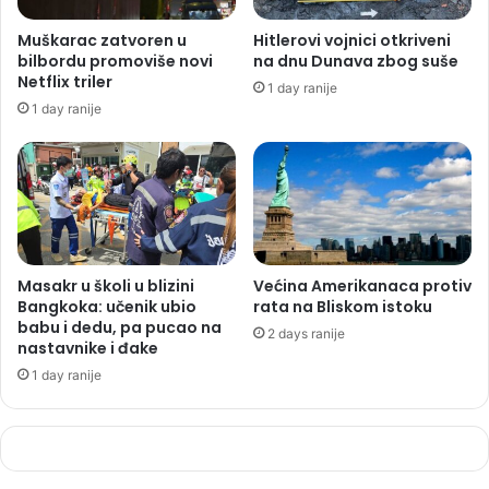
Muškarac zatvoren u
Hitlerovi vojnici otkriveni
bilbordu promoviše novi
na dnu Dunava zbog suše
Netflix triler
1 day ranije
1 day ranije
Masakr u školi u blizini
Većina Amerikanaca protiv
Bangkoka: učenik ubio
rata na Bliskom istoku
babu i dedu, pa pucao na
2 days ranije
nastavnike i đake
1 day ranije