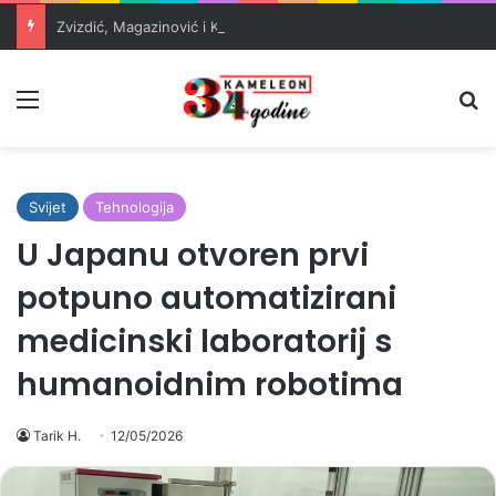
Zvizdić, Magazinović i Kojović traže poseban status za Memorijalni centar Srebrenica
Meni
Pr
Svijet
Tehnologija
U Japanu otvoren prvi
potpuno automatizirani
medicinski laboratorij s
humanoidnim robotima
Tarik H.
12/05/2026