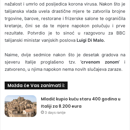
nažalost i umrlo od posljedica korona virusa. Nakon što je
talijanska vlada uvela drastične mjere te zatvorila brojne
trgovine, barove, restorane i frizerske salone te ograničila
kretanje, čini se da te mjere napokon polučuju i prve
rezultate. Potvrdio je to sinoć u razgovoru za BBC
talijanski ministar vanjskih poslova
Luigi Di Malo.
Naime, dvije sedmice nakon što je desetak gradova na
sjeveru Italije proglašeno tzv.
‘crvenom zonom’
i
zatvoreno, u njima napokon nema novih slučajeva zaraze.
Možda će Vas zanimati i:
Mladić kupio kuću staru 400 godina u
Italiji za 8.200 eura
3 days ranije