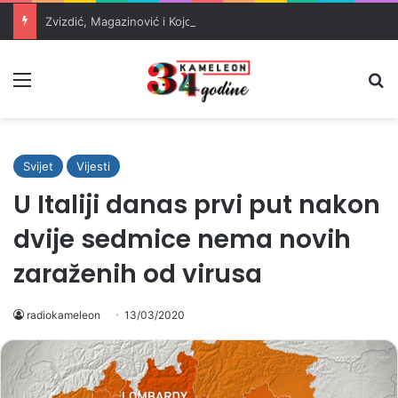
Zvizdić, Magazinović i Kojović traže poseban status za Memorijalni centar Srebrenica
Meni
Pr
Svijet
Vijesti
U Italiji danas prvi put nakon
dvije sedmice nema novih
zaraženih od virusa
radiokameleon
13/03/2020