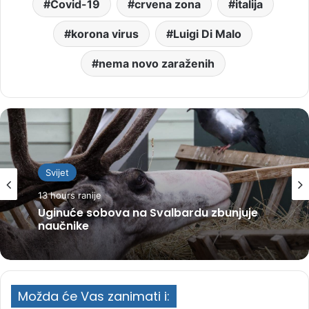
Covid-19
crvena zona
italija
korona virus
Luigi Di Malo
nema novo zaraženih
Svijet
13 hours ranije
Uginuće sobova na Svalbardu zbunjuje
naučnike
Možda će Vas zanimati i: