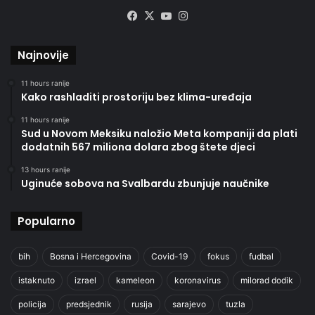
Facebook
X
YouTube
Instagram
Najnovije
11 hours ranije
Kako rashladiti prostoriju bez klima-uređaja
11 hours ranije
Sud u Novom Meksiku naložio Meta kompaniji da plati
dodatnih 567 miliona dolara zbog štete djeci
13 hours ranije
Uginuće sobova na Svalbardu zbunjuje naučnike
Popularno
bih
Bosna i Hercegovina
Covid-19
fokus
fudbal
istaknuto
izrael
kameleon
koronavirus
milorad dodik
policija
predsjednik
rusija
sarajevo
tuzla