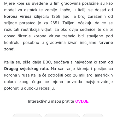
Mjere koje su uvedene u tim gradovima poslužile su kao
model za ostatak te zemlje. Inače, u Italiji se dosad od
korona virusa
izliječilo 1258 ljudi, a broj zaraženih od
srijede porastao je za 2651. Talijani očekuju da će se
rezultati restrikcija vidjeti za oko dvije sedmice te da bi
dosad širenje korona virusa trebalo biti stavljeno pod
kontrolu, posebno u gradovima izvan inicijalne
‘crvene
zone’.
Italija se, piše dalje BBC, suočava s najvećom krizom od
Drugog svjetskog rata.
Na saniranje širenja i posljedica
korona virusa Italija će potrošiti oko 28 milijardi američkih
dolara zbog čega će njena privreda najvjerovatnije
potonuti u duboku recesiju.
Interaktivnu mapu pratite
OVDJE.