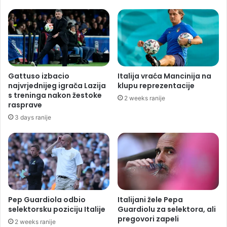
Gattuso izbacio
Italija vraća Mancinija na
najvrjednijeg igrača Lazija
klupu reprezentacije
s treninga nakon žestoke
2 weeks ranije
rasprave
3 days ranije
Pep Guardiola odbio
Italijani žele Pepa
selektorsku poziciju Italije
Guardiolu za selektora, ali
pregovori zapeli
2 weeks ranije