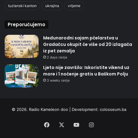
tuzlanski kanton
ukrajina
vrijeme
Preporučujemo
Međunarodni sajam pčelarstva u
Gradačcu okupit će više od 20 izlagača
iz pet zemalja
2 days ranije
Ljeto nije završilo: Iskoristite vikend uz
more i 1 noćenje gratis u Baškom Polju
3 weeks ranije
© 2026. Radio Kameleon doo | Development:
colosseum.ba
Facebook
X
YouTube
Instagram