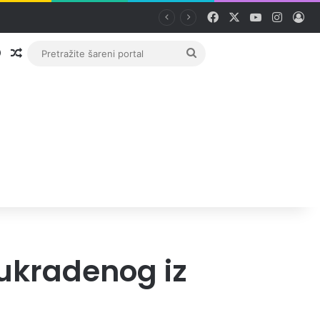
Facebook
X
YouTube
Instag
Pri
Prijava
Random članak
Pretražite
šareni
portal
 ukradenog iz