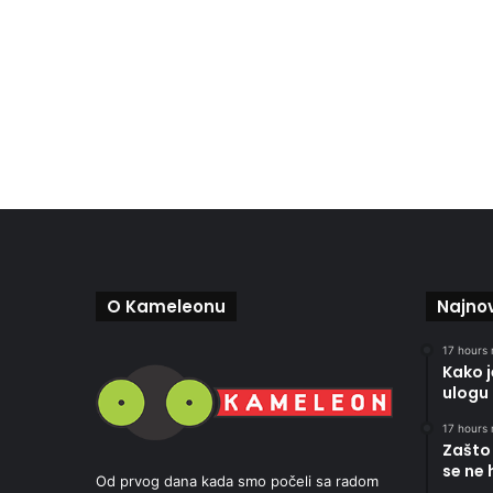
O Kameleonu
Najnov
17 hours 
Kako 
ulogu 
17 hours 
Zašto 
se ne 
Od prvog dana kada smo počeli sa radom