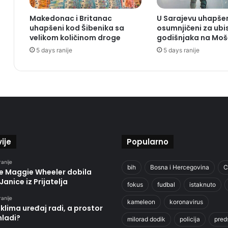
Makedonac i Britanac
U Sarajevu uhapše
uhapšeni kod Šibenika sa
osumnjičeni za ubi
velikom količinom droge
godišnjaka na Moš
5 days ranije
5 days ranije
ije
Popularno
ranije
bih
Bosna i Hercegovina
C
je Maggie Wheeler dobila
Janice iz Prijatelja
fokus
fudbal
istaknuto
ranije
kameleon
koronavirus
klima uređaj radi, a prostor
hladi?
milorad dodik
policija
pred