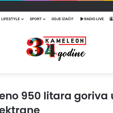
ć traže poseban status za Memorijalni centar Srebrenica
LIFESTYLE
SPORT
GDJE IZAĆI?
RADIO LIVE
eno 950 litara goriva
lektrane