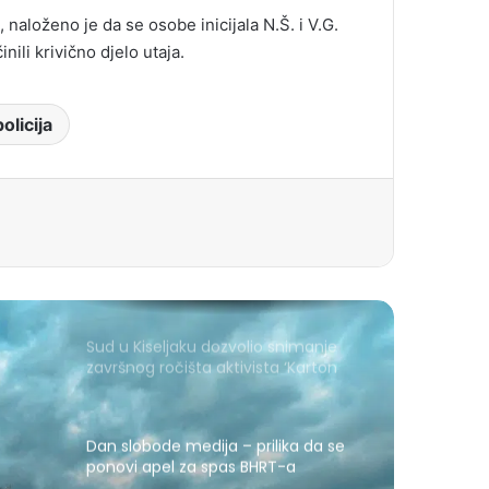
naloženo je da se osobe inicijala N.Š. i V.G.
ili krivično djelo utaja.
policija
Sud u Kiseljaku dozvolio snimanje
završnog ročišta aktivista ‘Karton
revolucije’
Dan slobode medija – prilika da se
ponovi apel za spas BHRT-a