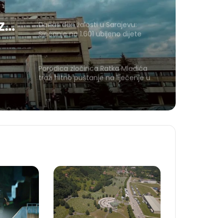
 za
Danas dan žalosti u Sarajevu:
Sjećanje na 1.601 ubijeno dijete
Porodica zločinca Ratka Mladića
traži hitno puštanje na liječenje u
Srbiju