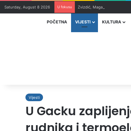
Saturday, August 8 2026
U fokusu
Zvizdić, Magazinović i Kojovi
POČETNA
VIJESTI
KULTURA
Vijesti
U Gacku zaplijenj
rudnika i termoe