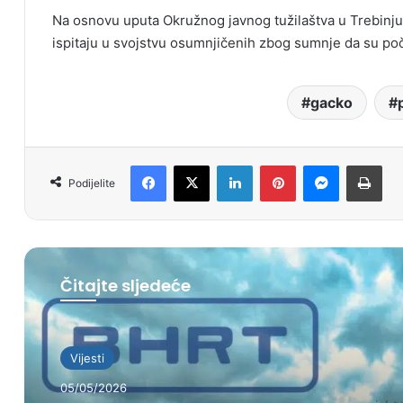
Na osnovu uputa Okružnog javnog tužilaštva u Trebinju, 
ispitaju u svojstvu osumnjičenih zbog sumnje da su počin
gacko
Facebook
X
LinkedIn
Pinterest
Messenger
Print
Podijelite
Čitajte sljedeće
Vijesti
05/05/2026