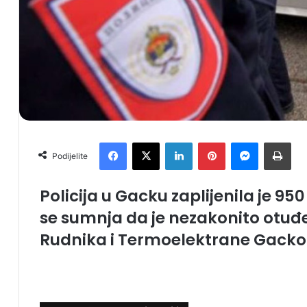
Facebook
X
LinkedIn
Pinterest
Messenger
Print
Podijelite
Policija u Gacku zaplijenila je 950 
se sumnja da je nezakonito otuđ
Rudnika i Termoelektrane Gacko