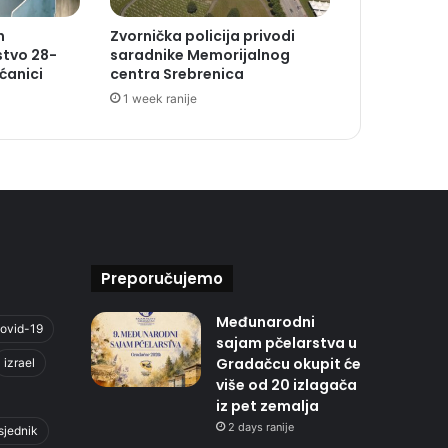
n
Zvornička policija privodi
stvo 28-
saradnike Memorijalnog
ćanici
centra Srebrenica
1 week ranije
Preporučujemo
Međunarodni
ovid-19
sajam pčelarstva u
Gradačcu okupit će
izrael
više od 20 izlagača
iz pet zemalja
2 days ranije
sjednik