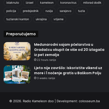
istaknuto
izrael
kameleon
koronavirus
milorad dodik
policija
predsjednik
rusija
sarajevo
tuzla
tuzlanski kanton
ukrajina
vrijeme
Preporučujemo
Međunarodni sajam pčelarstva u
Gradačcu okupit će više od 20 izlagača
iz pet zemalja
22 hours ranije
Ljeto nije završilo: Iskoristite vikend uz
more i 1 noćenje gratis u Baškom Polju
3 weeks ranije
© 2026. Radio Kameleon doo | Development:
colosseum.ba