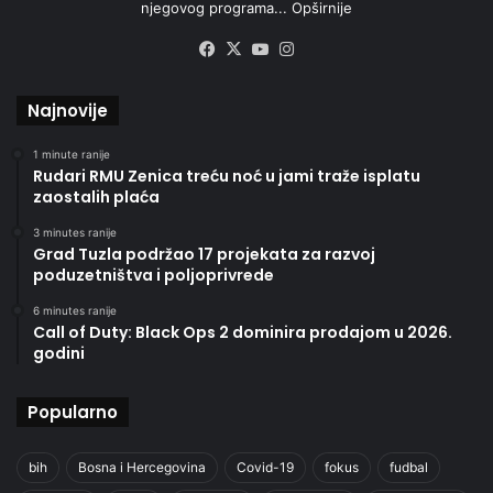
njegovog programa...
Opširnije
Facebook
X
YouTube
Instagram
Najnovije
1 minute ranije
Rudari RMU Zenica treću noć u jami traže isplatu
zaostalih plaća
3 minutes ranije
Grad Tuzla podržao 17 projekata za razvoj
poduzetništva i poljoprivrede
6 minutes ranije
Call of Duty: Black Ops 2 dominira prodajom u 2026.
godini
Popularno
bih
Bosna i Hercegovina
Covid-19
fokus
fudbal