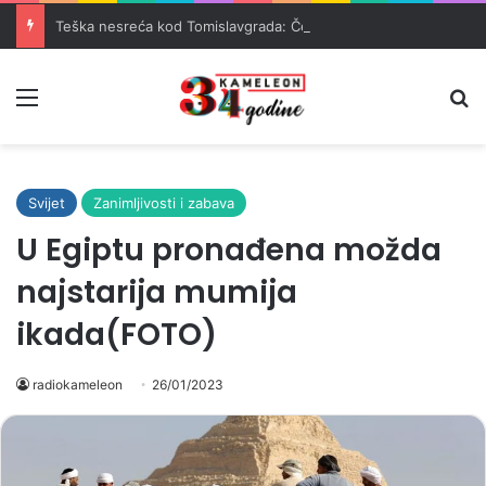
Teška nesreća kod Tomislavgrada: Četiri osobe teško povrijeđene
Meni
Pr
Svijet
Zanimljivosti i zabava
U Egiptu pronađena možda
najstarija mumija
ikada(FOTO)
radiokameleon
26/01/2023