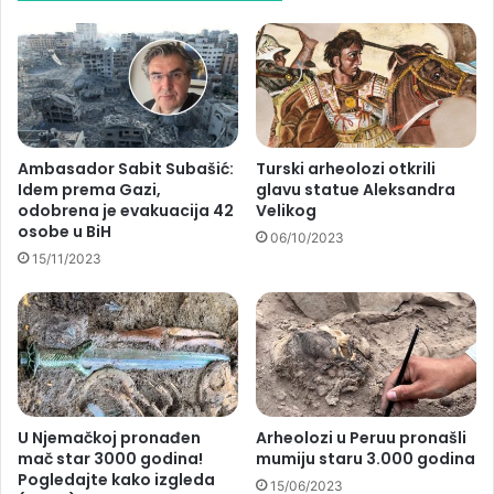
Ambasador Sabit Subašić:
Turski arheolozi otkrili
Idem prema Gazi,
glavu statue Aleksandra
odobrena je evakuacija 42
Velikog
osobe u BiH
06/10/2023
15/11/2023
U Njemačkoj pronađen
Arheolozi u Peruu pronašli
mač star 3000 godina!
mumiju staru 3.000 godina
Pogledajte kako izgleda
15/06/2023