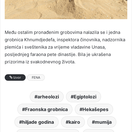
Među ostalim pronađenim grobovima nalazila se i jedna
grobnica Khnumdjedefa, inspektora činovnika, nadzornika
plemića i sveštenika za vrijeme vladavine Unasa,
posljednjeg faraona pete dinastije. Bila je ukrašena
prizorima iz svakodnevnog života.
Izvor
FENA
arheolozi
Egiptolozi
Fraonska grobnica
Hekašepes
hiljade godina
kairo
mumija