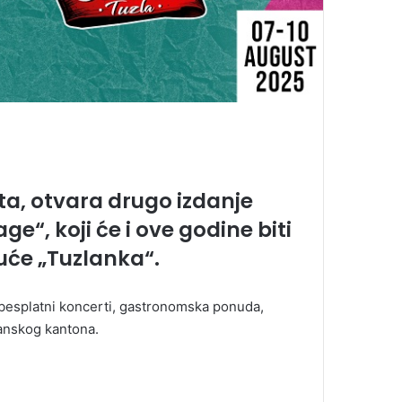
sta, otvara drugo izdanje
ge“, koji će i ove godine biti
uće „Tuzlanka“.
u besplatni koncerti, gastronomska ponuda,
lanskog kantona.