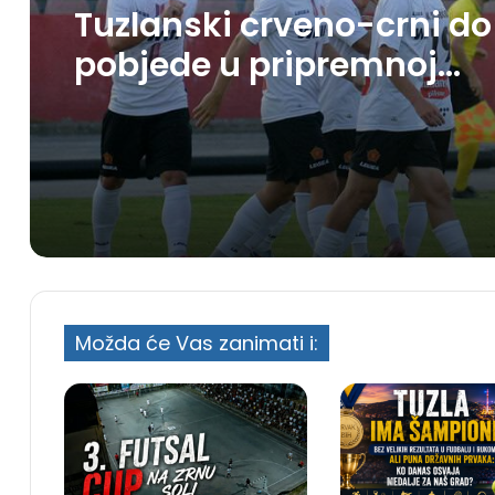
Tuzlanski crveno-crni do
pobjede u pripremnoj
utakmici
Možda će Vas zanimati i: