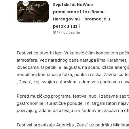
Svjetski hit NoWine
premijerno stiže u Bosnu i
Hercegovinu – promocija u
petak u Tuzli
17 hours ranije
Festival će otvoriti Igor Vukojević čijim koncertom poči
atmosfera. Već narednog dana nastupa Ilma Karahmet, 
izvedbama. U petak, 9. augusta, na scenu izlaze energi
neobičnoj kombinaciji folka, punka i rocka. Završnicu fe
„Divan“, koji svojim autorskim radom već godinama osva
Pored muzičkog programa, festival nudi i zabavne sadrž
gastronomije i turističke ponude TK. Organizatori najav
pozivaju građane da uživaju u višednevnoj zabavi na o
Festival organizuje Agencija „Zeus“ uz podršku Minista