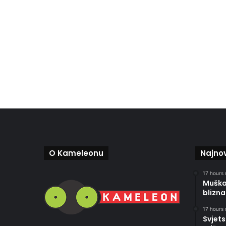
O Kameleonu
Najnov
17 hours 
Muškar
blizna
17 hours 
Svjets