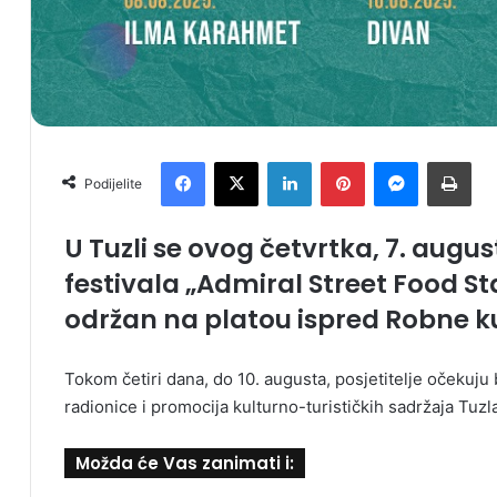
Facebook
X
LinkedIn
Pinterest
Messenger
Print
Podijelite
U Tuzli se ovog četvrtka, 7. augu
festivala „Admiral Street Food Sta
održan na platou ispred Robne k
Tokom četiri dana, do 10. augusta, posjetitelje očekuj
radionice i promocija kulturno-turističkih sadržaja Tuz
Možda će Vas zanimati i: