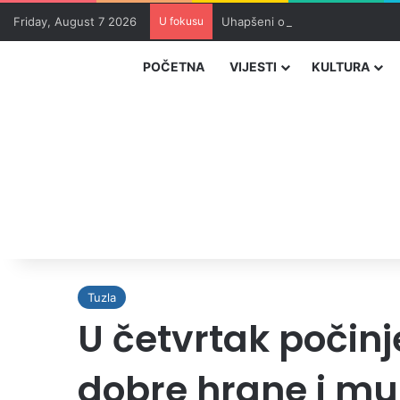
Friday, August 7 2026
U fokusu
Uhapšeni organizatori krijumčar
POČETNA
VIJESTI
KULTURA
Tuzla
U četvrtak počinj
dobre hrane i mu