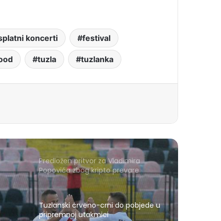
platni koncerti
festival
Food
tuzla
tuzlanka
Predložen pritvor za Vladimira
Popovića zbog kripto prevare
Tuzlanski crveno-crni do pobjede u
pripremnoj utakmici