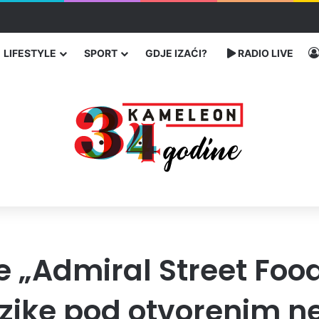
enja migranata preko BiH i Balkana
LIFESTYLE
SPORT
GDJE IZAĆI?
RADIO LIVE
e „Admiral Street Food
zike pod otvorenim n