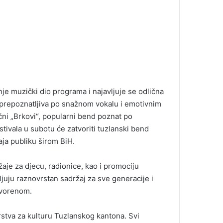
nje muzički dio programa i najavljuje se odlična
prepoznatljiva po snažnom vokalu i emotivnim
čni „Brkovi“, popularni bend poznat po
stivala u subotu će zatvoriti tuzlanski bend
ja publiku širom BiH.
aje za djecu, radionice, kao i promociju
ljuju raznovrstan sadržaj za sve generacije i
tvorenom.
rstva za kulturu Tuzlanskog kantona. Svi