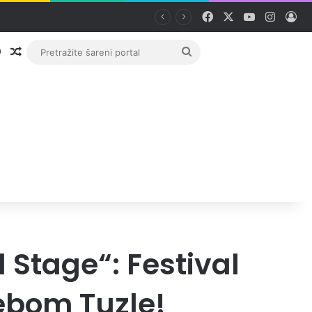
Facebook
X
YouTube
Instag
Pri
Prijava
Random članak
Pretražite
šareni
portal
 Stage“: Festival
ebom Tuzle!