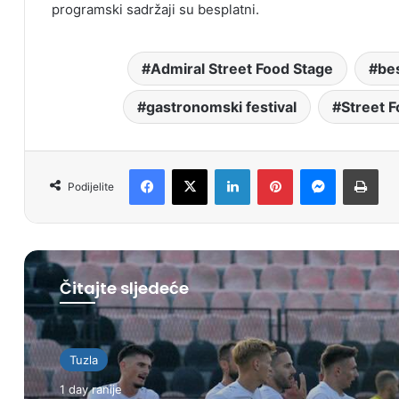
programski sadržaji su besplatni.
Admiral Street Food Stage
bes
gastronomski festival
Street 
Facebook
X
LinkedIn
Pinterest
Messenger
Print
Podijelite
Čitajte sljedeće
Tuzla
1 day ranije