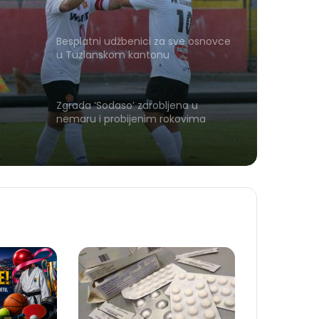
Besplatni udžbenici za sve osnovce
u Tuzlanskom kantonu
Zgrada ‘Sodaso’ zarobljena u
nemaru i probijenim rokovima