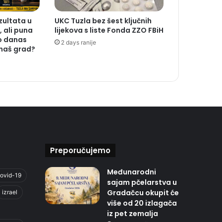
ezultata u
UKC Tuzla bez šest ključnih
 ali puna
lijekova s liste Fonda ZZO FBiH
o danas
2 days ranije
 naš grad?
Preporučujemo
Međunarodni
ovid-19
sajam pčelarstva u
Gradačcu okupit će
izrael
više od 20 izlagača
iz pet zemalja