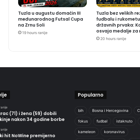
Tuzla u augustu domaćin III
Tuzla bez velikih r
međunarodnog Futsal Cupa
fudbalu i rukometu,
na Zrnu Soli
državnih prvaka: K
osvaja medalje za
19 hours ranije
20 hours ranije
ije
Popularno
ranije
bih
Bosna i Hercegovina
C
ac (71) i žena (59) dobili
kinje nakon 34 godine borbe
fokus
fudbal
istaknuto
ranije
kameleon
koronavirus
ki hit NoWine premijerno