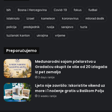
bih
Bosna i Hercegovina
Covid-19
fokus
fudbal
istaknuto
izrael
kameleon
koronavirus
milorad dodik
policija
predsjednik
rusija
sarajevo
tuzla
tuzlanski kanton
ukrajina
vrijeme
Preporučujemo
Međunarodni sajam pčelarstva u
Gradačcu okupit će više od 20 izlagača
iz pet zemalja
3 days ranije
Ljeto nije završilo: Iskoristite vikend uz
more i 1 noćenje gratis u Baškom Polju
3 weeks ranije