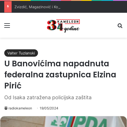
Zvizdić, Magazinović i Kojović traže poseban status za Memorijalni centar Srebrenica
Meni
Pr
Valter Tuzlanski
U Banovićima napadnuta
federalna zastupnica Elzina
Pirić
Od Isaka zatražena policijska zaštita
radiokameleon
19/05/2024