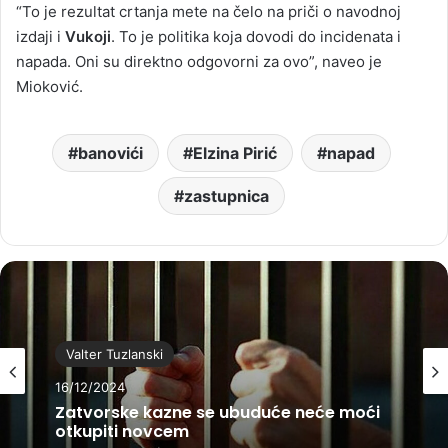
“To je rezultat crtanja mete na čelo na priči o navodnoj
izdaji i
Vukoji
. To je politika koja dovodi do incidenata i
napada. Oni su direktno odgovorni za ovo”, naveo je
Mioković.
banovići
Elzina Pirić
napad
zastupnica
Valter Tuzlanski
16/12/2024
Zatvorske kazne se ubuduće neće moći
otkupiti novcem