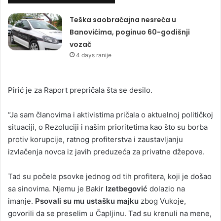
Teška saobraćajna nesreća u
Banovićima, poginuo 60-godišnji
vozač
4 days ranije
Pirić je za Raport prepričala šta se desilo.
“Ja sam članovima i aktivistima pričala o aktuelnoj političkoj
situaciji, o Rezoluciji i našim prioritetima kao što su borba
protiv korupcije, ratnog profiterstva i zaustavljanju
izvlačenja novca iz javih preduzeća za privatne džepove.
Tad su počele psovke jednog od tih profitera, koji je došao
sa sinovima. Njemu je Bakir
Izetbegović
dolazio na
imanje.
Psovali su mu ustašku majku
zbog Vukoje,
govorili da se preselim u Čapljinu. Tad su krenuli na mene,