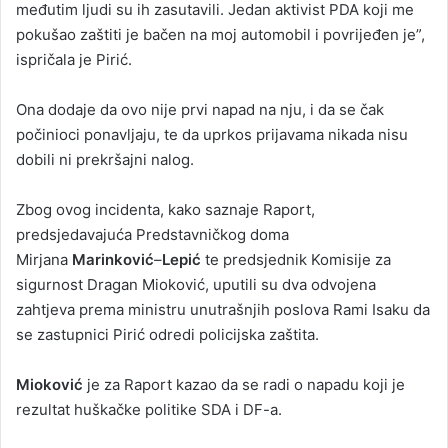
međutim ljudi su ih zasutavili. Jedan aktivist PDA koji me
pokušao zaštiti je bačen na moj automobil i povrijeđen je”,
ispričala je Pirić.
Ona dodaje da ovo nije prvi napad na nju, i da se čak
počinioci ponavljaju, te da uprkos prijavama nikada nisu
dobili ni prekršajni nalog.
Zbog ovog incidenta, kako saznaje Raport,
predsjedavajuća Predstavničkog doma
Mirjana
Marinković
–
Lepić
te predsjednik Komisije za
sigurnost Dragan Mioković, uputili su dva odvojena
zahtjeva prema ministru unutrašnjih poslova Rami Isaku da
se zastupnici Pirić odredi policijska zaštita.
Mioković
je za Raport kazao da se radi o napadu koji je
rezultat huškačke politike SDA i DF-a.