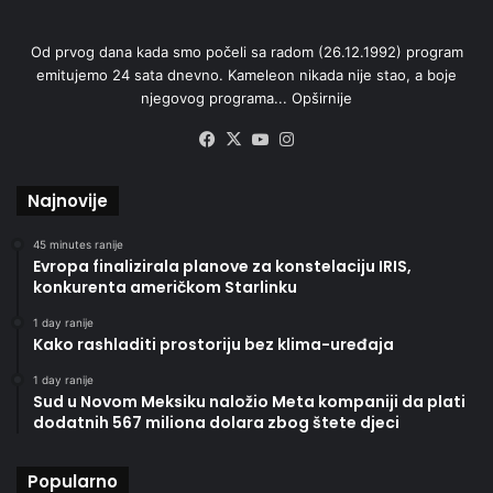
Od prvog dana kada smo počeli sa radom (26.12.1992) program
emitujemo 24 sata dnevno. Kameleon nikada nije stao, a boje
njegovog programa...
Opširnije
Facebook
X
YouTube
Instagram
Najnovije
45 minutes ranije
Evropa finalizirala planove za konstelaciju IRIS,
konkurenta američkom Starlinku
1 day ranije
Kako rashladiti prostoriju bez klima-uređaja
1 day ranije
Sud u Novom Meksiku naložio Meta kompaniji da plati
dodatnih 567 miliona dolara zbog štete djeci
Popularno