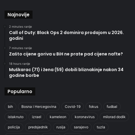
Najnovije
2 minutes ranije
Call of Duty: Black Ops 2 dominira prodajom u 2026.
godini
7 minutes ranije
Zašto cijene goriva u BiH ne prate pad cijene nafte?
18 hours ranije
Muškarac (71) i žena (59) dobili bliznakinje nakon 34
godine borbe
Popularno
bih
Bosna i Hercegovina
Covid-19
fokus
fudbal
istaknuto
izrael
kameleon
koronavirus
milorad dodik
policija
predsjednik
rusija
sarajevo
tuzla