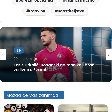
porezni obveznici
radnici na crno
trgovina
ugostiteljstvo
BiH
20 hours ranije
Faris Krkalić: Bosanski golman koji brani
za Ilves u Evropi
Možda će Vas zanimati i: