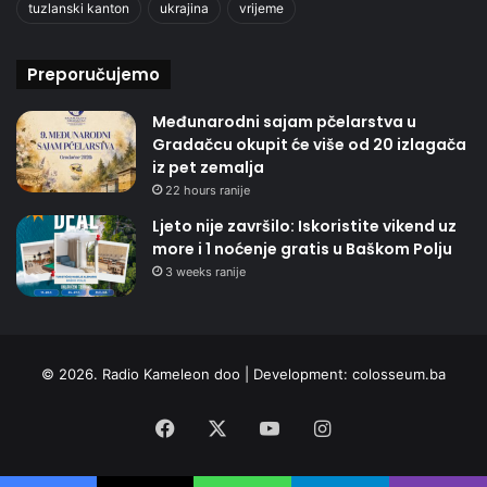
tuzlanski kanton
ukrajina
vrijeme
Preporučujemo
Međunarodni sajam pčelarstva u
Gradačcu okupit će više od 20 izlagača
iz pet zemalja
22 hours ranije
Ljeto nije završilo: Iskoristite vikend uz
more i 1 noćenje gratis u Baškom Polju
3 weeks ranije
© 2026. Radio Kameleon doo | Development:
colosseum.ba
Facebook
X
YouTube
Instagram