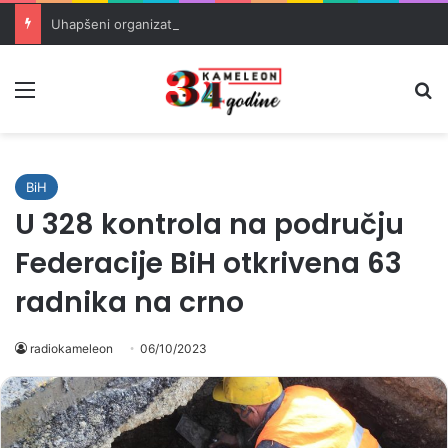
Uhapšeni organizatori krijumčarenja migranata preko BiH i Balkana
Meni
Pr
BiH
U 328 kontrola na području
Federacije BiH otkrivena 63
radnika na crno
radiokameleon
06/10/2023