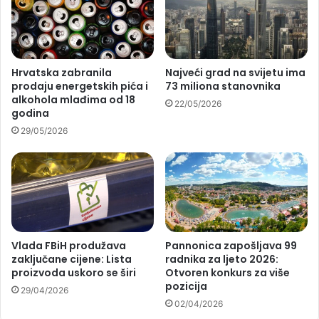
Hrvatska zabranila
Najveći grad na svijetu ima
prodaju energetskih pića i
73 miliona stanovnika
alkohola mlađima od 18
22/05/2026
godina
29/05/2026
Vlada FBiH produžava
Pannonica zapošljava 99
zaključane cijene: Lista
radnika za ljeto 2026:
proizvoda uskoro se širi
Otvoren konkurs za više
pozicija
29/04/2026
02/04/2026