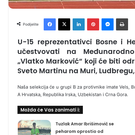
Facebook
X
LinkedIn
Pinterest
Messenger
Print
Podijelite
U-15 reprezentativci Bosne i H
učestvovati na Međunarodno
„Vlatko Marković“ koji će biti od
Sveto Martinu na Muri, Ludbregu,
Naša selekcija će u grupi B za protivnike imate Vels, 
A Hrvatska, Republika Irska, Uzbekistan i Crna Gora.
Možda će Vas zanimati i:
Tuzlak Amar Ibrišimović se
peharom oprostio od