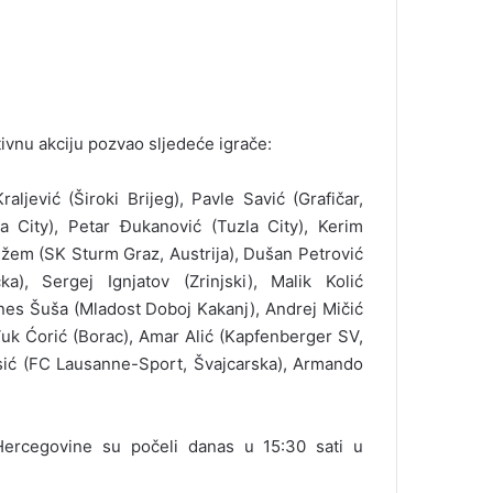
tivnu akciju pozvao sljedeće igrače:
aljević (Široki Brijeg), Pavle Savić (Grafičar,
la City), Petar Đukanović (Tuzla City), Kerim
žem (SK Sturm Graz, Austrija), Dušan Petrović
, Sergej Ignjatov (Zrinjski), Malik Kolić
Anes Šuša (Mladost Doboj Kakanj), Andrej Mičić
, Vuk Ćorić (Borac), Amar Alić (Kapfenberger SV,
Ćosić (FC Lausanne-Sport, Švajcarska), Armando
Hercegovine su počeli danas u 15:30 sati u