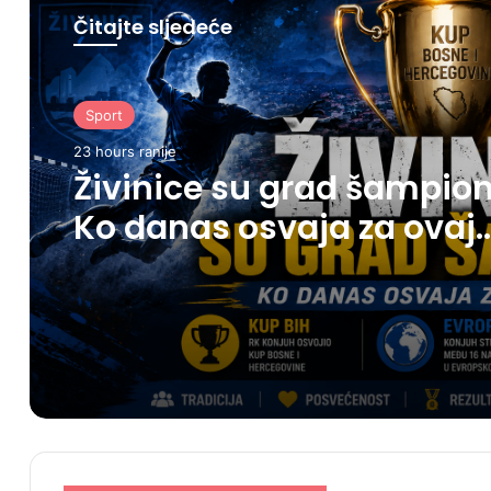
Čitajte sljedeće
Sport
23 hours ranije
Živinice su grad šampion
Ko danas osvaja za ovaj
grad?