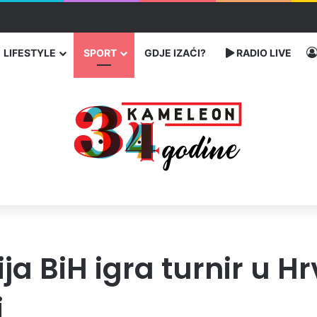
ć traže poseban status za Memorijalni centar Srebrenica
LIFESTYLE
SPORT
GDJE IZAĆI?
RADIO LIVE
ja BiH igra turnir u Hr
i