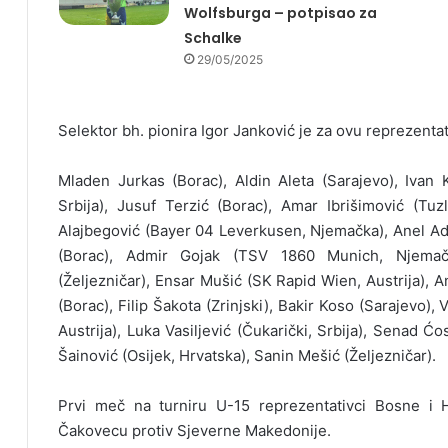
Wolfsburga – potpisao za
Schalke
29/05/2025
Selektor bh. pionira Igor Janković je za ovu reprezenta
Mladen Jurkas (Borac), Aldin Aleta (Sarajevo), Ivan Kr
Srbija), Jusuf Terzić (Borac), Amar Ibrišimović (Tuz
Alajbegović (Bayer 04 Leverkusen, Njemačka), Anel Ad
(Borac), Admir Gojak (TSV 1860 Munich, Njemačka)
(Željezničar), Ensar Mušić (SK Rapid Wien, Austrija), 
(Borac), Filip Šakota (Zrinjski), Bakir Koso (Sarajevo)
Austrija), Luka Vasiljević (Čukarički, Srbija), Senad 
Šainović (Osijek, Hrvatska), Sanin Mešić (Željezničar).
Prvi meč na turniru U-15 reprezentativci Bosne i 
Čakovecu protiv Sjeverne Makedonije.