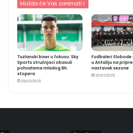
Možda će Vas zanimati i:
Tuzlanski biser u fokusu: Sky
Fudbaleri Slobode 
Sports stručnjaci obasuli
u Antaliju na pripr
pohvalama mladog Bh.
nastavak sezone
stopera
20/01/2025
25/03/2025