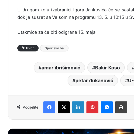
U drugom kolu izabranici Igora Jankovića će se sasta
dok je susret sa Velsom na programu 13. 5. u 10:15 u S
Utakmice za će biti odigrane 15. maja.
Izvor
Sportske.ba
amar ibrišimović
Bakir Koso
petar đukanović
U-
Facebook
X
LinkedIn
Pinterest
Messenger
Print
Podijelite