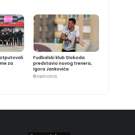
otputovali
Fudbalski klub Sloboda
eme za
predstavio novog trenera,
Igora Jankovića
09/01/2025