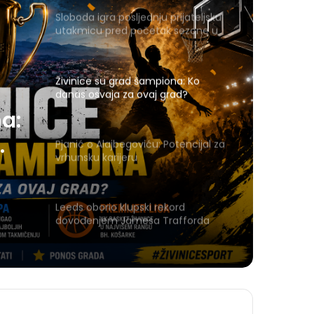
Sloboda igra posljednju prijateljsku
utakmicu pred početak sezone u
Gračanici
Živinice su grad šampiona: Ko
danas osvaja za ovaj grad?
a:
Pjanić o Alajbegoviću: Potencijal za
vrhunsku karijeru
Leeds oborio klupski rekord
dovođenjem Jamesa Trafforda