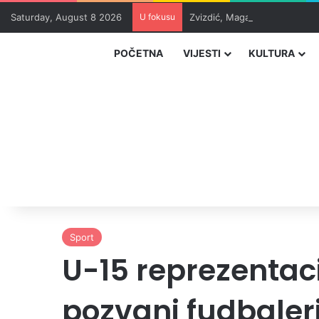
Saturday, August 8 2026
U fokusu
Zvizdić, Magazinović i Kojovi
POČETNA
VIJESTI
KULTURA
Sport
U-15 reprezentaci
pozvani fudbaler