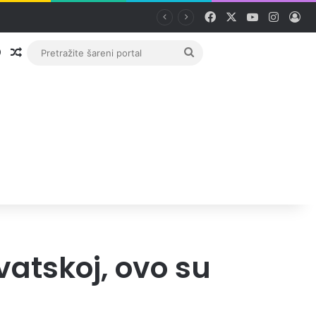
Facebook
X
YouTube
Instag
Pri
Prijava
Random članak
Pretražite
šareni
portal
vatskoj, ovo su