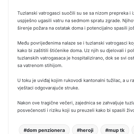
Tuzlanski vatrogasci suočili su se sa nizom prepreka i i
uspješno ugasili vatru na sedmom spratu zgrade. Njihova
širenje požara na ostatak doma i potencijalno spasili još
Među povrijeđenima nalaze se i tuzlanski vatrogasci ko
kako bi zaštitili štićenike doma. Uz njih su djelovali i p
tuzlanskih vatrogasaca je hospitalizirano, dok se svi os
sa vatrenom stihijom.
U toku je uviđaj kojim rukovodi kantonalni tužilac, a u r
vještaci odgovarajuće struke.
Nakon ove tragične večeri, zajednica se zahvaljuje tuz
posvećenosti i riziku koji su preuzeli kako bi spasili živ
dom penzionera
heroji
mup tk