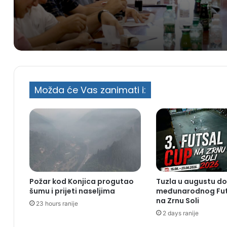
Možda će Vas zanimati i:
Požar kod Konjica progutao
Tuzla u augustu do
šumu i prijeti naseljima
međunarodnog Fut
na Zrnu Soli
23 hours ranije
2 days ranije