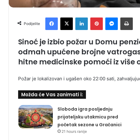
Facebook
X
LinkedIn
Pinterest
Messenger
Print
Podijelite
Sinoć je izbio požar u Domu penzi
odmah upućene brojne vatrogasne 
hitne medicinske pomoći iz više 
Požar je lokalizovan i ugašen oko 22:00 sati, zahvalju
Možda će Vas zanimati i:
Sloboda igra posljednju
prijateljsku utakmicu pred
početak sezone u Gračanici
21 hours ranije