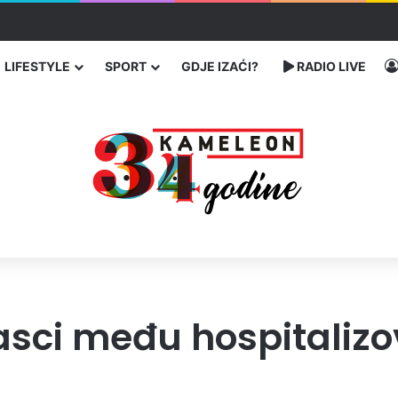
ć traže poseban status za Memorijalni centar Srebrenica
LIFESTYLE
SPORT
GDJE IZAĆI?
RADIO LIVE
asci među hospitalizo