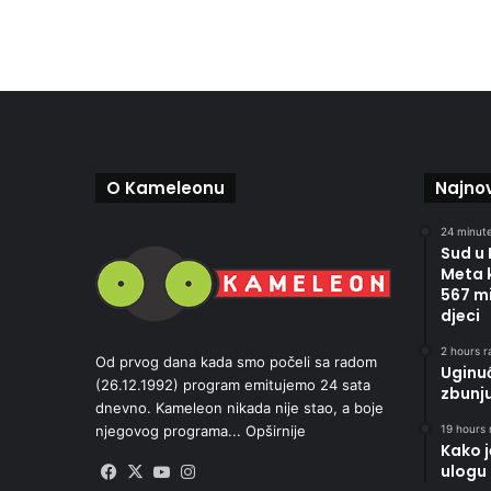
O Kameleonu
Najnov
24 minute
Sud u
Meta 
567 mi
djeci
2 hours r
Od prvog dana kada smo počeli sa radom
Uginu
(26.12.1992) program emitujemo 24 sata
zbunj
dnevno. Kameleon nikada nije stao, a boje
19 hours 
njegovog programa...
Opširnije
Kako 
ulogu 
Facebook
X
YouTube
Instagram