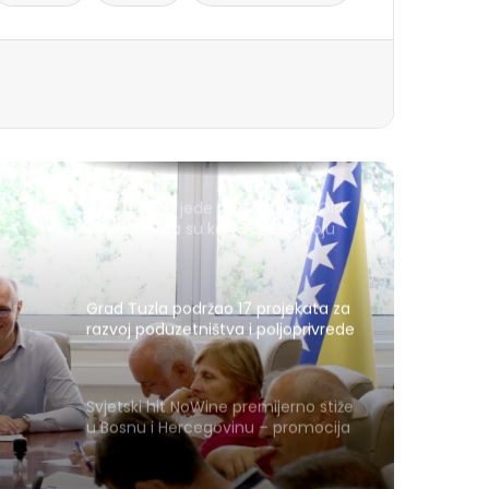
Kad vam se jede nešto dobro, Old
Story i Korpa su kombinacija koju
vrijedi zapamtiti
Grad Tuzla podržao 17 projekata za
razvoj poduzetništva i poljoprivrede
Svjetski hit NoWine premijerno stiže
u Bosnu i Hercegovinu – promocija
u petak u Tuzli