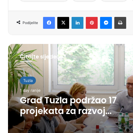
Facebook
X
LinkedIn
Pinterest
Messenger
Print
Podijelite
Čitajte sljedeće
Tuzla
1 day ranije
Grad Tuzla podržao 17
projekata za razvoj
poduzetništva i
poljoprivrede