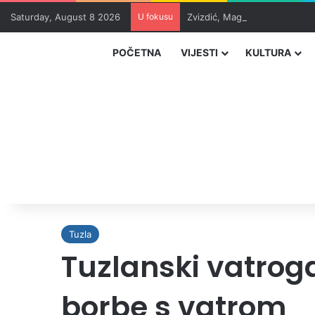
Saturday, August 8 2026
U fokusu
Zvizdić, Magazinović i Kojovi
POČETNA
VIJESTI
KULTURA
Tuzla
Tuzlanski vatrog
borbe s vatrom