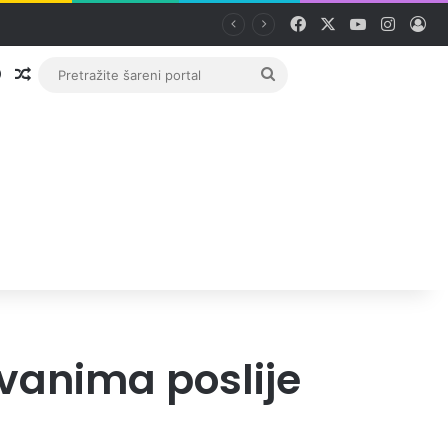
Facebook
X
YouTube
Instag
Pri
Prijava
Random članak
Pretražite
šareni
portal
vanima poslije