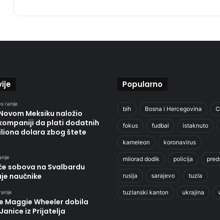
ije
Popularno
s ranije
bih
Bosna i Hercegovina
C
 Novom Meksiku naložio
kompaniji da plati dodatnih
fokus
fudbal
istaknuto
liona dolara zbog štete
kameleon
koronavirus
anije
milorad dodik
policija
pred
će sobova na Svalbardu
uje naučnike
rusija
sarajevo
tuzla
tuzlanski kanton
ukrajina
ranije
je Maggie Wheeler dobila
Janice iz Prijatelja