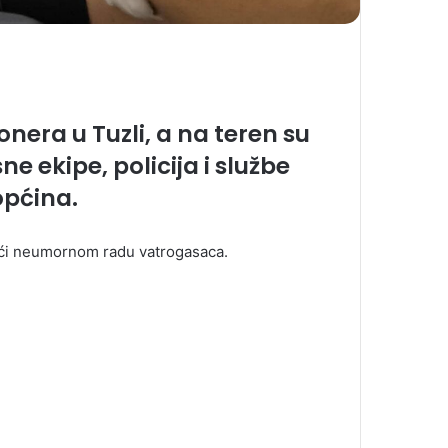
onera u Tuzli, a na teren su
ekipe, policija i službe
općina.
jući neumornom radu vatrogasaca.