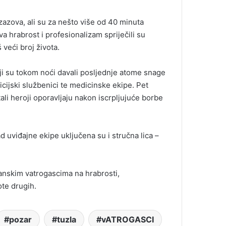
zazova, ali su za nešto više od 40 minuta
 hrabrost i profesionalizam spriječili su
 veći broj života.
ji su tokom noći davali posljednje atome snage
olicijski službenici te medicinske ekipe. Pet
tali heroji oporavljaju nakon iscrpljujuće borbe
ad uviđajne ekipe uključena su i stručna lica –
lanskim vatrogascima na hrabrosti,
ote drugih.
pozar
tuzla
vATROGASCI