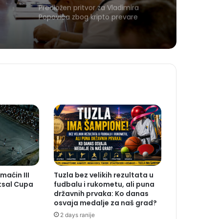
Predložen pritvor za Vladimira
Popovića zbog kripto prevare
maćin III
Tuzla bez velikih rezultata u
sal Cupa
fudbalu i rukometu, ali puna
državnih prvaka: Ko danas
osvaja medalje za naš grad?
2 days ranije