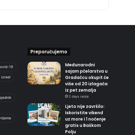
Preporučujemo
Međunarodni
ovid-19
sajam pčelarstva u
Gradačcu okupit će
izrael
više od 20 izlagača
iz pet zemalja
2 days ranije
sjednik
Ljeto nije završilo:
Iskoristite vikend
vrijeme
uz more i 1 noćenje
gratis u Baškom
Polju