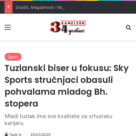
Zvizdić, Magazinović i Kojović traže poseban status za Memorijalni centar Srebrenica
Meni
Pr
Sport
Tuzlanski biser u fokusu: Sky
Sports stručnjaci obasuli
pohvalama mladog Bh.
stopera
Mladi tuzlak ima sve kvalitete za vrhunsku
karijeru
Tarik H.
25/03/2025