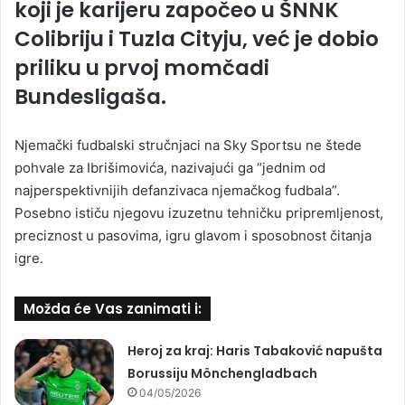
koji je karijeru započeo u ŠNNK
Colibriju i Tuzla Cityju, već je dobio
priliku u prvoj momčadi
Bundesligaša.
Njemački fudbalski stručnjaci na Sky Sportsu ne štede
pohvale za Ibrišimovića, nazivajući ga “jednim od
najperspektivnijih defanzivaca njemačkog fudbala”.
Posebno ističu njegovu izuzetnu tehničku pripremljenost,
preciznost u pasovima, igru glavom i sposobnost čitanja
igre.
Možda će Vas zanimati i:
Heroj za kraj: Haris Tabaković napušta
Borussiju Mönchengladbach
04/05/2026