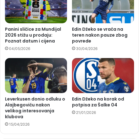
Panini sličice za Mundijal
Edin Džeko se vraća na
2026 stižu u prodaju:
teren nakon pauze zbog
Poznat datum i cijena
povrede
04/05/2026
30/04/2026
Leverkusen donio odluku o
Edin Džeko na korak od
Alajbegoviću nakon
potpisa za Šalke 04
velikog interesovanja
21/01/2026
klubova
15/04/2026