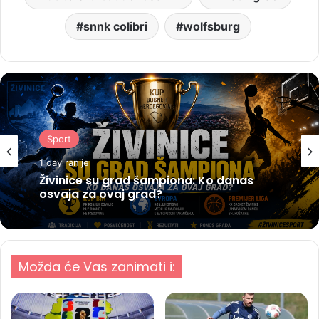
snnk colibri
wolfsburg
Sport
1 day ranije
Živinice su grad šampiona: Ko danas
osvaja za ovaj grad?
Možda će Vas zanimati i: