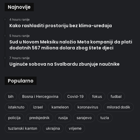
Najnovije
4 hours ranije
Kako rashladiti prostoriju bez klima-uređaja
5 hours ranije
Sud u Novom Meksiku naložio Meta kompaniji da plati
dodatnih 567 miliona dolara zbog štete djeci
7 hours ranije
Uginuće sobova na Svalbardu zbunjuje naučnike
Popularno
bih
Bosna i Hercegovina
Covid-19
fokus
fudbal
istaknuto
izrael
kameleon
koronavirus
milorad dodik
policija
predsjednik
rusija
sarajevo
tuzla
tuzlanski kanton
ukrajina
vrijeme