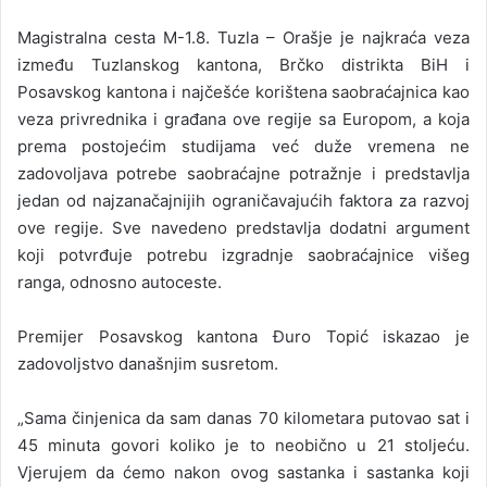
Magistralna cesta M-1.8. Tuzla – Orašje je najkraća veza
između Tuzlanskog kantona, Brčko distrikta BiH i
Posavskog kantona i najčešće korištena saobraćajnica kao
veza privrednika i građana ove regije sa Europom, a koja
prema postojećim studijama već duže vremena ne
zadovoljava potrebe saobraćajne potražnje i predstavlja
jedan od najzanačajnijih ograničavajućih faktora za razvoj
ove regije. Sve navedeno predstavlja dodatni argument
koji potvrđuje potrebu izgradnje saobraćajnice višeg
ranga, odnosno autoceste.
Premijer Posavskog kantona Đuro Topić iskazao je
zadovoljstvo današnjim susretom.
„Sama činjenica da sam danas 70 kilometara putovao sat i
45 minuta govori koliko je to neobično u 21 stoljeću.
Vjerujem da ćemo nakon ovog sastanka i sastanka koji