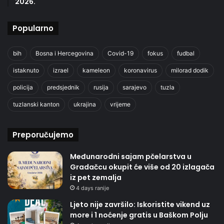
2026.
Popularno
bih
Bosna i Hercegovina
Covid-19
fokus
fudbal
istaknuto
izrael
kameleon
koronavirus
milorad dodik
policija
predsjednik
rusija
sarajevo
tuzla
tuzlanski kanton
ukrajina
vrijeme
Preporučujemo
Međunarodni sajam pčelarstva u
Gradačcu okupit će više od 20 izlagača
iz pet zemalja
4 days ranije
Ljeto nije završilo: Iskoristite vikend uz
more i 1 noćenje gratis u Baškom Polju