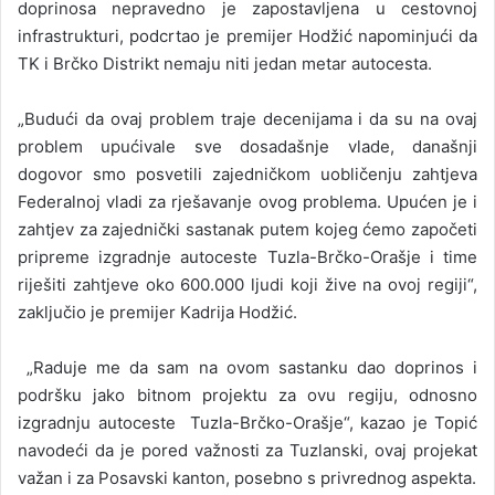
doprinosa nepravedno je zapostavljena u cestovnoj
infrastrukturi, podcrtao je premijer Hodžić napominjući da
TK i Brčko Distrikt nemaju niti jedan metar autocesta.
„Budući da ovaj problem traje decenijama i da su na ovaj
problem upućivale sve dosadašnje vlade, današnji
dogovor smo posvetili zajedničkom uobličenju zahtjeva
Federalnoj vladi za rješavanje ovog problema. Upućen je i
zahtjev za zajednički sastanak putem kojeg ćemo započeti
pripreme izgradnje autoceste Tuzla-Brčko-Orašje i time
riješiti zahtjeve oko 600.000 ljudi koji žive na ovoj regiji“,
zaključio je premijer Kadrija Hodžić.
„Raduje me da sam na ovom sastanku dao doprinos i
podršku jako bitnom projektu za ovu regiju, odnosno
izgradnju autoceste Tuzla-Brčko-Orašje“, kazao je Topić
navodeći da je pored važnosti za Tuzlanski, ovaj projekat
važan i za Posavski kanton, posebno s privrednog aspekta.