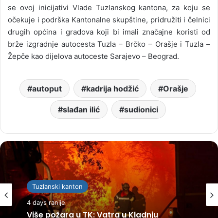
se ovoj inicijativi Vlade Tuzlanskog kantona, za koju se
očekuje i podrška Kantonalne skupštine, pridružiti i čelnici
drugih općina i gradova koji bi imali značajne koristi od
brže izgradnje autocesta Tuzla – Brčko – Orašje i Tuzla –
Žepče kao dijelova autoceste Sarajevo – Beograd.
autoput
kadrija hodžić
Orašje
slađan ilić
sudionici
Tuzlanski kanton
4 days ranije
Više požara u TK: Vatra u Kladnju