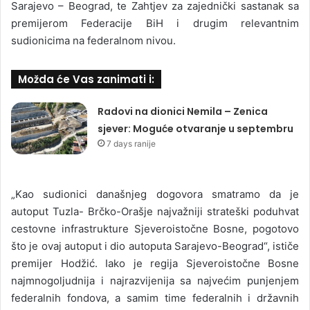
Sarajevo – Beograd, te Zahtjev za zajednički sastanak sa
premijerom Federacije BiH i drugim relevantnim
sudionicima na federalnom nivou.
Možda će Vas zanimati i:
Radovi na dionici Nemila – Zenica
sjever: Moguće otvaranje u septembru
7 days ranije
„Kao sudionici današnjeg dogovora smatramo da je
autoput Tuzla- Brčko-Orašje najvažniji strateški poduhvat
cestovne infrastrukture Sjeveroistočne Bosne, pogotovo
što je ovaj autoput i dio autoputa Sarajevo-Beograd“, ističe
premijer Hodžić. Iako je regija Sjeveroistočne Bosne
najmnogoljudnija i najrazvijenija sa najvećim punjenjem
federalnih fondova, a samim time federalnih i državnih