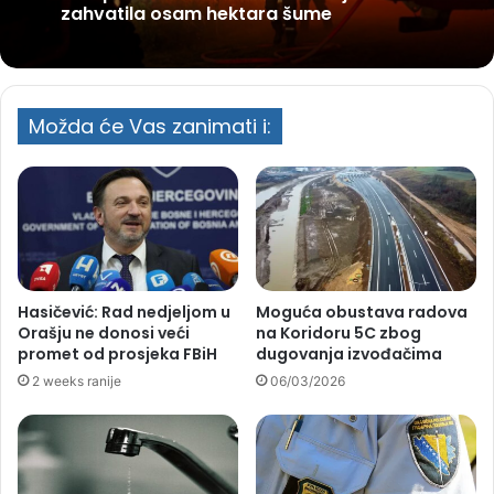
zahvatila osam hektara šume
Možda će Vas zanimati i:
Hasičević: Rad nedjeljom u
Moguća obustava radova
Orašju ne donosi veći
na Koridoru 5C zbog
promet od prosjeka FBiH
dugovanja izvođačima
2 weeks ranije
06/03/2026