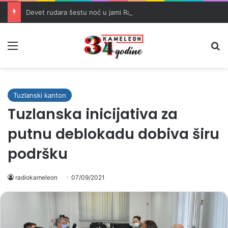
Devet rudara šestu noć u jami Raspotočje traži isplatu dugovanih plaća
Meni
Pr
Tuzlanski kanton
Tuzlanska inicijativa za
putnu deblokadu dobiva širu
podršku
radiokameleon
07/09/2021