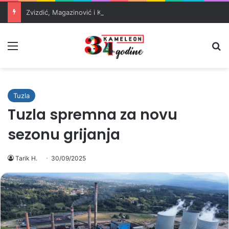
Zvizdić, Magazinović i Kojović traže poseban status za Memorijalni centar Srebrenica
Meni
Pr
Tuzla
Tuzla spremna za novu
sezonu grijanja
Tarik H.
30/09/2025