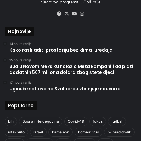
njegovog programa...
Opširnije
Facebook
X
YouTube
Instagram
Najnovije
14 hours ranije
Kako rashladiti prostoriju bez klima-uređaja
15 hours ranije
Sud u Novom Meksiku naložio Meta kompaniji da plati
dodatnih 567 miliona dolara zbog štete djeci
17 hours ranije
Uginuće sobova na Svalbardu zbunjuje naučnike
Popularno
bih
Bosna i Hercegovina
Covid-19
fokus
fudbal
istaknuto
izrael
kameleon
koronavirus
milorad dodik