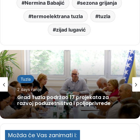
Nermina Babajić
sezona grijanja
termoelektrana tuzla
tuzla
zijad lugavić
Tuzla
2 days ranije
Grad Tuzla podržao 17 projekata za
razvoj poduzetništva i poljoprivrede
Možda će Vas zanimati i: