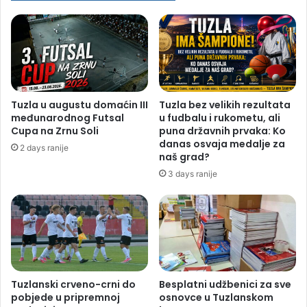
Tuzla u augustu domaćin III
Tuzla bez velikih rezultata
međunarodnog Futsal
u fudbalu i rukometu, ali
Cupa na Zrnu Soli
puna državnih prvaka: Ko
danas osvaja medalje za
2 days ranije
naš grad?
3 days ranije
Tuzlanski crveno-crni do
Besplatni udžbenici za sve
pobjede u pripremnoj
osnovce u Tuzlanskom