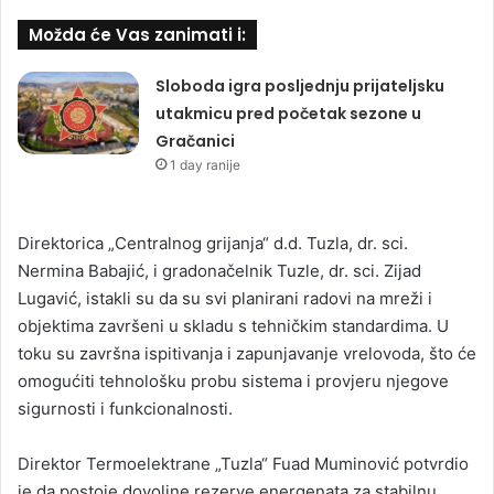
Možda će Vas zanimati i:
Sloboda igra posljednju prijateljsku
utakmicu pred početak sezone u
Gračanici
1 day ranije
Direktorica „Centralnog grijanja“ d.d. Tuzla, dr. sci.
Nermina Babajić, i gradonačelnik Tuzle, dr. sci. Zijad
Lugavić, istakli su da su svi planirani radovi na mreži i
objektima završeni u skladu s tehničkim standardima. U
toku su završna ispitivanja i zapunjavanje vrelovoda, što će
omogućiti tehnološku probu sistema i provjeru njegove
sigurnosti i funkcionalnosti.
Direktor Termoelektrane „Tuzla“ Fuad Muminović potvrdio
je da postoje dovoljne rezerve energenata za stabilnu