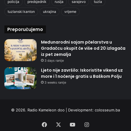
policija
predsjednik
rusija
sarajevo
tuzla
tuzlanski kanton
ukrajina
vrijeme
Preporučujemo
Međunarodni sajam pčelarstva u
Gradačcu okupit će više od 20 izlagača
iz pet zemalja
3 days ranije
Ljeto nije završilo: Iskoristite vikend uz
more i 1 noćenje gratis u Baškom Polju
3 weeks ranije
© 2026. Radio Kameleon doo | Development:
colosseum.ba
Facebook
X
YouTube
Instagram