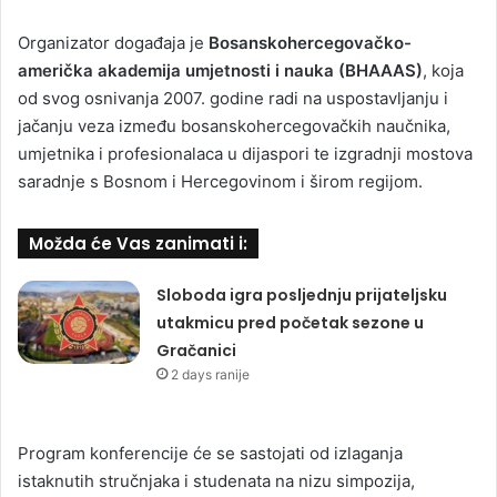
Organizator događaja je
Bosanskohercegovačko-
američka akademija umjetnosti i nauka (BHAAAS)
, koja
od svog osnivanja 2007. godine radi na uspostavljanju i
jačanju veza između bosanskohercegovačkih naučnika,
umjetnika i profesionalaca u dijaspori te izgradnji mostova
saradnje s Bosnom i Hercegovinom i širom regijom.
Možda će Vas zanimati i:
Sloboda igra posljednju prijateljsku
utakmicu pred početak sezone u
Gračanici
2 days ranije
Program konferencije će se sastojati od izlaganja
istaknutih stručnjaka i studenata na nizu simpozija,