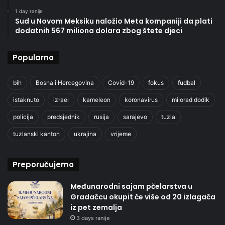
1 day ranije
Sud u Novom Meksiku naložio Meta kompaniji da plati
dodatnih 567 miliona dolara zbog štete djeci
Popularno
bih
Bosna i Hercegovina
Covid-19
fokus
fudbal
istaknuto
izrael
kameleon
koronavirus
milorad dodik
policija
predsjednik
rusija
sarajevo
tuzla
tuzlanski kanton
ukrajina
vrijeme
Preporučujemo
Međunarodni sajam pčelarstva u
Gradačcu okupit će više od 20 izlagača
iz pet zemalja
3 days ranije