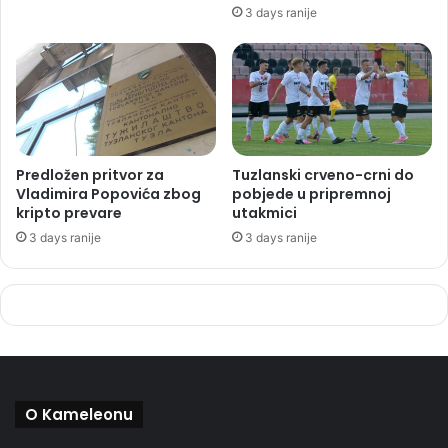
3 days ranije
Predložen pritvor za
Tuzlanski crveno-crni do
Vladimira Popovića zbog
pobjede u pripremnoj
kripto prevare
utakmici
3 days ranije
3 days ranije
O Kameleonu