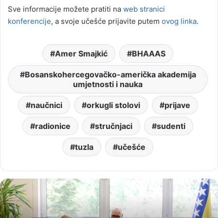
Sve informacije možete pratiti na
web stranici
konferencije
, a svoje učešće prijavite putem
ovog link
a
.
Amer Smajkić
BHAAAS
Bosanskohercegovačko-američka akademija
umjetnosti i nauka
naučnici
orkugli stolovi
prijave
radionice
stručnjaci
sudenti
tuzla
učešće