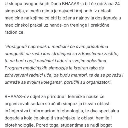
U sklopu ovogodišnjih Dana BHAAAS-a bit će održana 24
simpozija, a među njima je najveći broj onih iz oblasti
medicine na kojima će biti izložena najnovija dostignuća u
medicinskoj praksi uz hands-on treninge i praktične
radionice.
“Postignuti napredak u medicini će svim prisutnima
omogućiti da rastu kao stručnjaci za zdravstvenu zaštitu,
te da budu bolji naučnici i lideri u svojim oblastima.
Program medicinskih simpozija je kreiran tako da
zdravstveni radnici uče, da budu mentori, te da se povežu i
umreže sa svojim kolegama“, poručili su organizatori.
BHAAAS-ov odjel za prirodne i tehničke nauke će
organizovati sedam stručnih simpozija iz svih oblasti
inžinjerstva i informacionih tehnologija, te dva specijalna
događaja koja će okupiti stručnjake iz oblasti hemije i
biotehnologije. Pored toga, studentima se nudi bogat