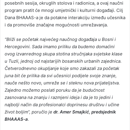
posebnih sesija, okruglih stolova i radionica, a ovaj naučni
program pratit će mnogi umjetnički i kulturni događaji. Cilj
Dana BHAAAS-a je da potakne interakciju između učesnika
i da promoviše značajne mogućnosti umrežavanja.
“Bliži se početak najvećeg naučnog događaja u Bosni i
Hercegovini. Sada imamo priliku da budemo domaćini
ovog izvanrednog skupa stotina stručnjaka svjetske klase
u Tuzli, jednoj od najstarijih bosanskih urbanih zajednica.
Četverodnevno okupljanje koje smo zakazali za početak
juna bit će prilika da svi učesnici podijele svoje znanje,
nauče nešto novo, umreže se i steknu nova prijateljstva.
Zajedno možemo poslati poruku da je budućnost
zasnovana na znanju i razmjeni ideja i da je to jedini i
najbolji način da profesionalci doprinesu društvu i učine
život boljim“, poručio je
dr. Amer Smajkić, predsjednik
BHAAAS-a
.