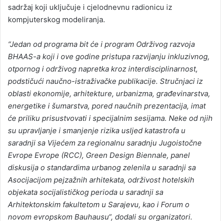
sadržaj koji uključuje i cjelodnevnu radionicu iz
kompjuterskog modeliranja.
“Jedan od programa bit će i program Održivog razvoja
BHAAS-a koji i ove godine pristupa razvijanju inkluzivnog,
otpornog i održivog napretka kroz interdisciplinarnost,
podstičući naučno-istraživačke publikacije. Stručnjaci iz
oblasti ekonomije, arhitekture, urbanizma, građevinarstva,
energetike i šumarstva, pored naučnih prezentacija, imat
će priliku prisustvovati i specijalnim sesijama. Neke od njih
su upravljanje i smanjenje rizika usljed katastrofa u
saradnji sa Vijećem za regionalnu saradnju Jugoistočne
Evrope Evrope (RCC), Green Design Biennale, panel
diskusija o standardima urbanog zelenila u saradnji sa
Asocijacijom pejzažnih arhitekata, održivost hotelskih
objekata socijalističkog perioda u saradnji sa
Arhitektonskim fakultetom u Sarajevu, kao i Forum o
novom evropskom Bauhausu“, dodali su organizatori.