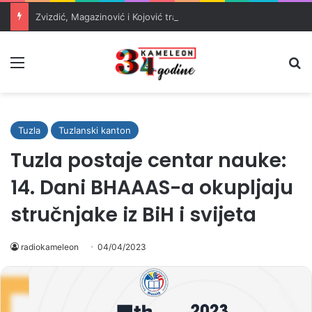
Zvizdić, Magazinović i Kojović traže poseban status za Memorijalni centar Srebrenica
Meni
Pr
Tuzla
Tuzlanski kanton
Tuzla postaje centar nauke:
14. Dani BHAAAS-a okupljaju
stručnjake iz BiH i svijeta
radiokameleon
04/04/2023