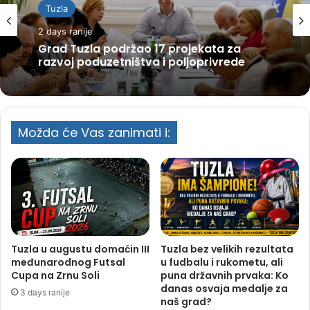
Tuzla
2 days ranije
Grad Tuzla podržao 17 projekata za
razvoj poduzetništva i poljoprivrede
Možda će Vas zanimati i:
Tuzla u augustu domaćin III
Tuzla bez velikih rezultata
međunarodnog Futsal
u fudbalu i rukometu, ali
Cupa na Zrnu Soli
puna državnih prvaka: Ko
danas osvaja medalje za
3 days ranije
naš grad?