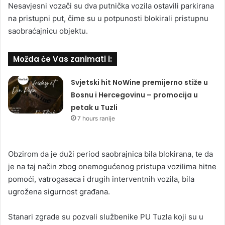
Nesavjesni vozači su dva putnička vozila ostavili parkirana
na pristupni put, čime su u potpunosti blokirali pristupnu
saobraćajnicu objektu.
Možda će Vas zanimati i:
Svjetski hit NoWine premijerno stiže u
Bosnu i Hercegovinu – promocija u
petak u Tuzli
7 hours ranije
Obzirom da je duži period saobrajnica bila blokirana, te da
je na taj način zbog onemogućenog pristupa vozilima hitne
pomoći, vatrogasaca i drugih interventnih vozila, bila
ugrožena sigurnost građana.
Stanari zgrade su pozvali službenike PU Tuzla koji su u