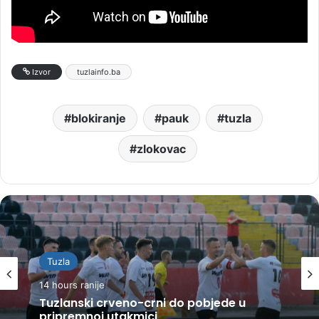
Izvor
tuzlainfo.ba
blokiranje
pauk
tuzla
zlokovac
Tuzla
14 hours ranije
Tuzlanski crveno-crni do pobjede u
pripremnoj utakmici