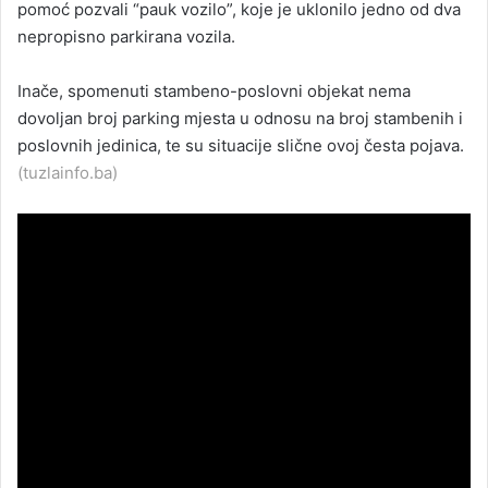
pomoć pozvali “pauk vozilo”, koje je uklonilo jedno od dva
nepropisno parkirana vozila.
Inače, spomenuti stambeno-poslovni objekat nema
dovoljan broj parking mjesta u odnosu na broj stambenih i
poslovnih jedinica, te su situacije slične ovoj česta pojava.
(tuzlainfo.ba)