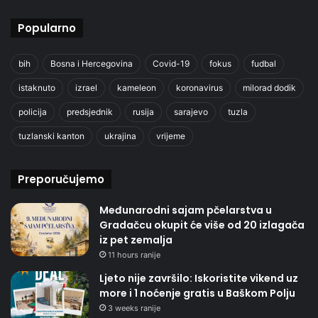
Popularno
bih
Bosna i Hercegovina
Covid-19
fokus
fudbal
istaknuto
izrael
kameleon
koronavirus
milorad dodik
policija
predsjednik
rusija
sarajevo
tuzla
tuzlanski kanton
ukrajina
vrijeme
Preporučujemo
Međunarodni sajam pčelarstva u
Gradačcu okupit će više od 20 izlagača
iz pet zemalja
11 hours ranije
Ljeto nije završilo: Iskoristite vikend uz
more i 1 noćenje gratis u Baškom Polju
3 weeks ranije