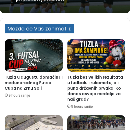
Možda će Vas zanimati i:
Tuzla u augustu domaćin III
Tuzla bez velikih rezultata
međunarodnog Futsal
u fudbalu i rukometu, ali
Cupa na Zrnu Soli
puna državnih prvaka: Ko
danas osvaja medalje za
9 hours ranije
naš grad?
9 hours ranije