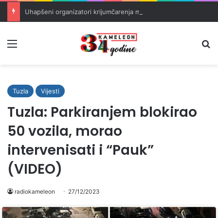
Uhapšeni organizatori krijumčarenja migranata preko BiH i Balkana
Meni
Pr
Tuzla
Vijesti
Tuzla: Parkiranjem blokirao
50 vozila, morao
intervenisati i “Pauk”
(VIDEO)
radiokameleon
27/12/2023