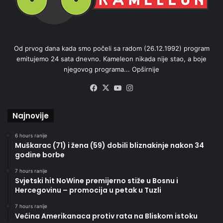
Od prvog dana kada smo počeli sa radom (26.12.1992) program
emitujemo 24 sata dnevno. Kameleon nikada nije stao, a boje
njegovog programa...
Opširnije
Facebook
X
YouTube
Instagram
Najnovije
6 hours ranije
Muškarac (71) i žena (59) dobili bliznakinje nakon 34
godine borbe
7 hours ranije
Svjetski hit NoWine premijerno stiže u Bosnu i
Hercegovinu – promocija u petak u Tuzli
7 hours ranije
Većina Amerikanaca protiv rata na Bliskom istoku