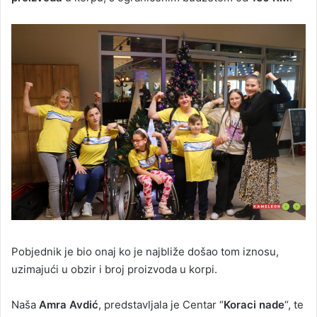
Pobjednik je bio onaj ko je najbliže došao tom iznosu,
uzimajući u obzir i broj proizvoda u korpi.
Naša
Amra Avdić
, predstavljala je Centar “
Koraci nade
“, te