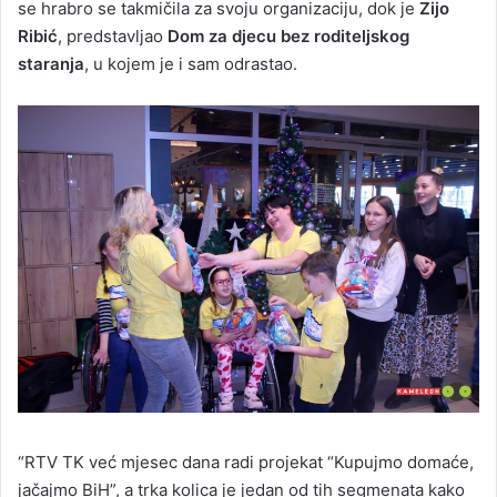
se hrabro se takmičila za svoju organizaciju, dok je
Zijo
Ribić
, predstavljao
Dom za djecu bez roditeljskog
staranja
, u kojem je i sam odrastao.
“RTV TK već mjesec dana radi projekat “Kupujmo domaće,
jačajmo BiH”, a trka kolica je jedan od tih segmenata kako