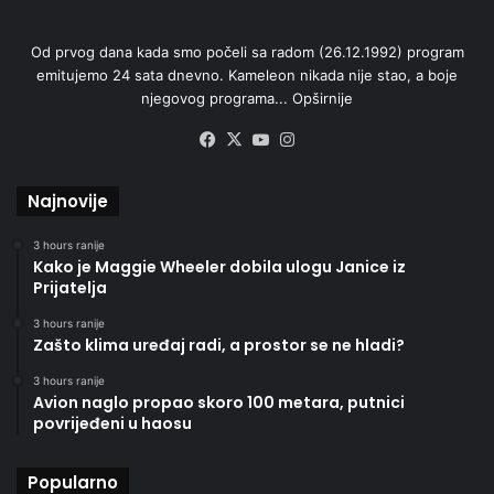
Od prvog dana kada smo počeli sa radom (26.12.1992) program
emitujemo 24 sata dnevno. Kameleon nikada nije stao, a boje
njegovog programa...
Opširnije
Facebook
X
YouTube
Instagram
Najnovije
3 hours ranije
Kako je Maggie Wheeler dobila ulogu Janice iz
Prijatelja
3 hours ranije
Zašto klima uređaj radi, a prostor se ne hladi?
3 hours ranije
Avion naglo propao skoro 100 metara, putnici
povrijeđeni u haosu
Popularno