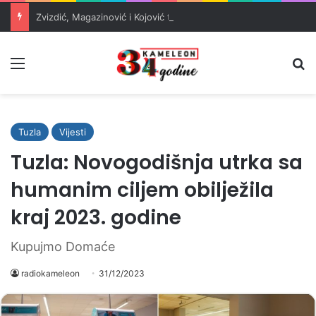
Zvizdić, Magazinović i Kojović traže poseban status za Memorijalni centar Srebrenica
Meni
Pr
Tuzla
Vijesti
Tuzla: Novogodišnja utrka sa
humanim ciljem obilježila
kraj 2023. godine
Kupujmo Domaće
radiokameleon
31/12/2023