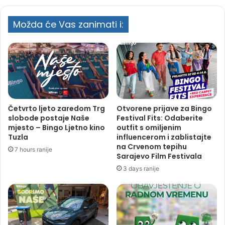
Možda će Vas zanimati i:
Četvrto ljeto zaredom Trg
Otvorene prijave za Bingo
slobode postaje Naše
Festival Fits: Odaberite
mjesto – Bingo Ljetno kino
outfit s omiljenim
Tuzla
influencerom i zablistajte
na Crvenom tepihu
7 hours ranije
Sarajevo Film Festivala
3 days ranije