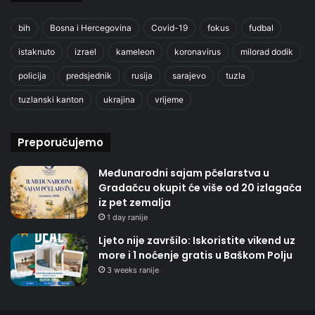
bih
Bosna i Hercegovina
Covid-19
fokus
fudbal
istaknuto
izrael
kameleon
koronavirus
milorad dodik
policija
predsjednik
rusija
sarajevo
tuzla
tuzlanski kanton
ukrajina
vrijeme
Preporučujemo
Međunarodni sajam pčelarstva u
Gradačcu okupit će više od 20 izlagača
iz pet zemalja
1 day ranije
Ljeto nije završilo: Iskoristite vikend uz
more i 1 noćenje gratis u Baškom Polju
3 weeks ranije