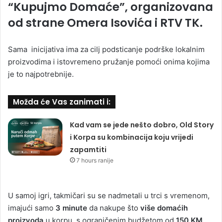
“Kupujmo Domaće”, organizovana
od strane Omera Isovića i RTV TK.
Sama inicijativa ima za cilj podsticanje podrške lokalnim
proizvodima i istovremeno pružanje pomoći onima kojima
je to najpotrebnije.
Možda će Vas zanimati i:
Kad vam se jede nešto dobro, Old Story
i Korpa su kombinacija koju vrijedi
zapamtiti
7 hours ranije
U samoj igri, takmičari su se nadmetali u trci s vremenom,
imajući samo
3 minute
da nakupe što
više domaćih
proizvoda
u korpu, s ograničenim budžetom od
150 KM
.