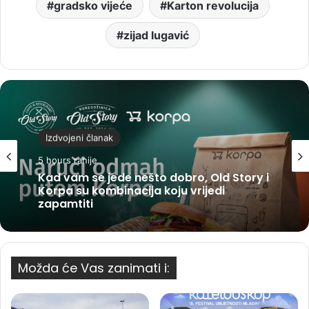
gradsko vijeće
Karton revolucija
zijad lugavić
Izdvojeni članak
5 hours ranije
Kad vam se jede nešto dobro, Old Story i
Korpa su kombinacija koju vrijedi
zapamtiti
Možda će Vas zanimati i: