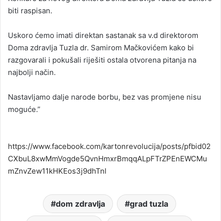
biti raspisan.
Uskoro ćemo imati direktan sastanak sa v.d direktorom
Doma zdravlja Tuzla dr. Samirom Mačkovićem kako bi
razgovarali i pokušali riješiti ostala otvorena pitanja na
najbolji način.
Nastavljamo dalje narode borbu, bez vas promjene nisu
moguće.”
https://www.facebook.com/kartonrevolucija/posts/pfbid02
CXbuL8xwMmVogde5QvnHmxrBmqqALpFTrZPEnEWCMu
mZnvZew11kHKEos3j9dhTnl
dom zdravlja
grad tuzla