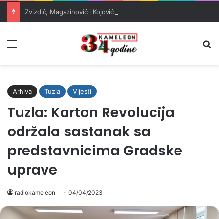
Zvizdić, Magazinović i Kojović traže poseban status za Memorijalni centar Srebrenica
Meni
Pr
Arhiva
Tuzla
Vijesti
Tuzla: Karton Revolucija
održala sastanak sa
predstavnicima Gradske
uprave
radiokameleon
04/04/2023