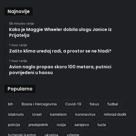
Najnovije
58 minutes ranije
Kako je Maggie Wheeler dobila ulogu Janice iz
Prijatelja
1 hour ranije
Zašto klima uređaj radi, a prostor se ne hladi?
1 hour ranije
Avion naglo propao skoro 100 metara, putnici
povrijeđeni u haosu
Popularno
bih
Bosna i Hercegovina
Covid-19
fokus
fudbal
istaknuto
izrael
kameleon
koronavirus
milorad dodik
policija
predsjednik
rusija
sarajevo
tuzla
tuzlanski kanton
ukrajina
vrijeme