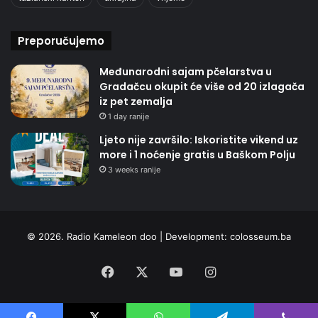
Preporučujemo
Međunarodni sajam pčelarstva u
Gradačcu okupit će više od 20 izlagača
iz pet zemalja
1 day ranije
Ljeto nije završilo: Iskoristite vikend uz
more i 1 noćenje gratis u Baškom Polju
3 weeks ranije
© 2026. Radio Kameleon doo | Development:
colosseum.ba
Facebook
X
YouTube
Instagram