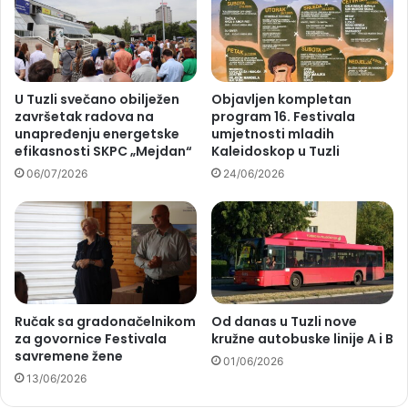
U Tuzli svečano obilježen
Objavljen kompletan
završetak radova na
program 16. Festivala
unapređenju energetske
umjetnosti mladih
efikasnosti SKPC „Mejdan“
Kaleidoskop u Tuzli
06/07/2026
24/06/2026
Ručak sa gradonačelnikom
Od danas u Tuzli nove
za govornice Festivala
kružne autobuske linije A i B
savremene žene
01/06/2026
13/06/2026