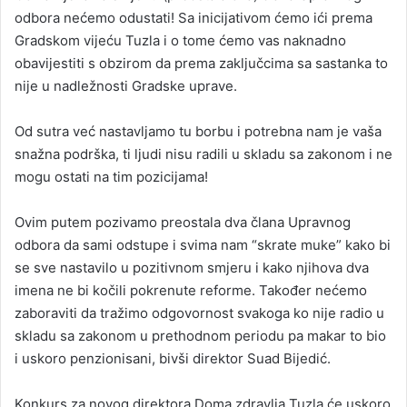
odbora nećemo odustati! Sa inicijativom ćemo ići prema
Gradskom vijeću Tuzla i o tome ćemo vas naknadno
obavijestiti s obzirom da prema zaključcima sa sastanka to
nije u nadležnosti Gradske uprave.
Od sutra već nastavljamo tu borbu i potrebna nam je vaša
snažna podrška, ti ljudi nisu radili u skladu sa zakonom i ne
mogu ostati na tim pozicijama!
Ovim putem pozivamo preostala dva člana Upravnog
odbora da sami odstupe i svima nam “skrate muke” kako bi
se sve nastavilo u pozitivnom smjeru i kako njihova dva
imena ne bi kočili pokrenute reforme. Također nećemo
zaboraviti da tražimo odgovornost svakoga ko nije radio u
skladu sa zakonom u prethodnom periodu pa makar to bio
i uskoro penzionisani, bivši direktor Suad Bijedić.
Konkurs za novog direktora Doma zdravlja Tuzla će uskoro