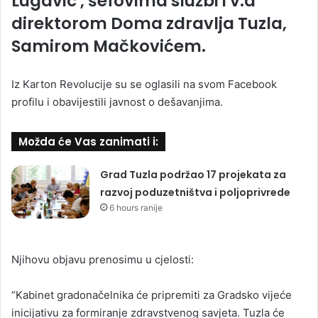
Lugavic
, šefovima službi i v.d
direktorom Doma zdravlja Tuzla,
Samirom Mačkovićem.
Iz Karton Revolucije su se oglasili na svom Facebook
profilu i obavijestili javnost o dešavanjima.
Možda će Vas zanimati i:
Grad Tuzla podržao 17 projekata za
razvoj poduzetništva i poljoprivrede
6 hours ranije
Njihovu objavu prenosimu u cjelosti:
“Kabinet gradonačelnika će pripremiti za Gradsko vijeće
inicijativu za formiranje zdravstvenog savjeta. Tuzla će