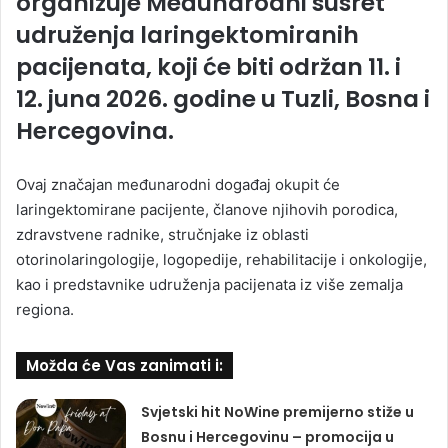
organizuje Međunarodni susret
udruženja laringektomiranih
pacijenata, koji će biti održan 11. i
12. juna 2026. godine u Tuzli, Bosna i
Hercegovina.
Ovaj značajan međunarodni događaj okupit će
laringektomirane pacijente, članove njihovih porodica,
zdravstvene radnike, stručnjake iz oblasti
otorinolaringologije, logopedije, rehabilitacije i onkologije,
kao i predstavnike udruženja pacijenata iz više zemalja
regiona.
Možda će Vas zanimati i:
Svjetski hit NoWine premijerno stiže u
Bosnu i Hercegovinu – promocija u