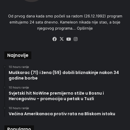
Od prvog dana kada smo počeli sa radom (26.12.1992) program
emitujemo 24 sata dnevno. Kameleon nikada nije stao, a boje
njegovog programa...
Opširnije
Facebook
X
YouTube
Instagram
Najnovije
10 hours ranije
Muškarac (71) i žena (59) dobili bliznakinje nakon 34
godine borbe
10 hours ranije
Svjetski hit NoWine premijerno stiže u Bosnu i
Hercegovinu – promocija u petak u Tuzli
10 hours ranije
Većina Amerikanaca protiv rata na Bliskom istoku
Popularno