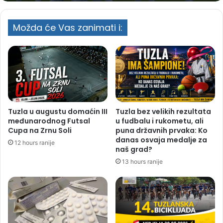
Možda će Vas zanimati i:
Tuzla u augustu domaćin III
Tuzla bez velikih rezultata
međunarodnog Futsal
u fudbalu i rukometu, ali
Cupa na Zrnu Soli
puna državnih prvaka: Ko
danas osvaja medalje za
12 hours ranije
naš grad?
13 hours ranije