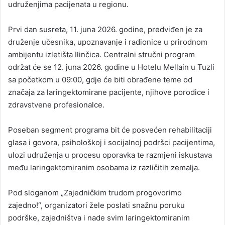
udruženjima pacijenata u regionu.
Prvi dan susreta, 11. juna 2026. godine, predviđen je za
druženje učesnika, upoznavanje i radionice u prirodnom
ambijentu izletišta Ilinčica. Centralni stručni program
održat će se 12. juna 2026. godine u Hotelu Mellain u Tuzli
sa početkom u 09:00, gdje će biti obrađene teme od
značaja za laringektomirane pacijente, njihove porodice i
zdravstvene profesionalce.
Poseban segment programa bit će posvećen rehabilitaciji
glasa i govora, psihološkoj i socijalnoj podršci pacijentima,
ulozi udruženja u procesu oporavka te razmjeni iskustava
među laringektomiranim osobama iz različitih zemalja.
Pod sloganom „Zajedničkim trudom progovorimo
zajedno!“, organizatori žele poslati snažnu poruku
podrške, zajedništva i nade svim laringektomiranim