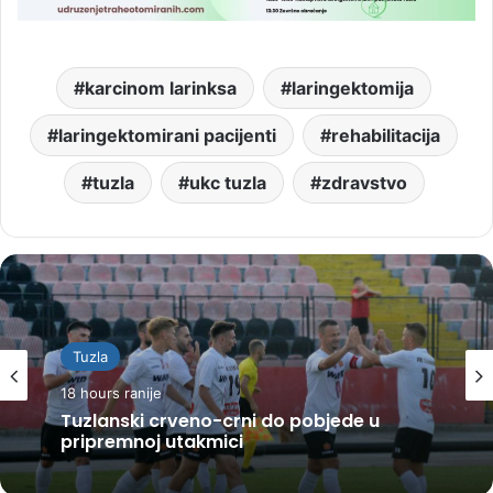
karcinom larinksa
laringektomija
laringektomirani pacijenti
rehabilitacija
tuzla
ukc tuzla
zdravstvo
Tuzla
18 hours ranije
Tuzlanski crveno-crni do pobjede u
pripremnoj utakmici