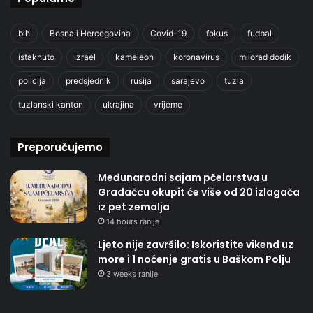
bih
Bosna i Hercegovina
Covid-19
fokus
fudbal
istaknuto
izrael
kameleon
koronavirus
milorad dodik
policija
predsjednik
rusija
sarajevo
tuzla
tuzlanski kanton
ukrajina
vrijeme
Preporučujemo
Međunarodni sajam pčelarstva u
Gradačcu okupit će više od 20 izlagača
iz pet zemalja
14 hours ranije
Ljeto nije završilo: Iskoristite vikend uz
more i 1 noćenje gratis u Baškom Polju
3 weeks ranije