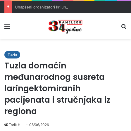
Uhapšeni organizatori krijumčarenja migranata preko BiH i Balkana
Meni
Pr
Tuzla
Tuzla domaćin
međunarodnog susreta
laringektomiranih
pacijenata i stručnjaka iz
regiona
Tarik H.
08/06/2026