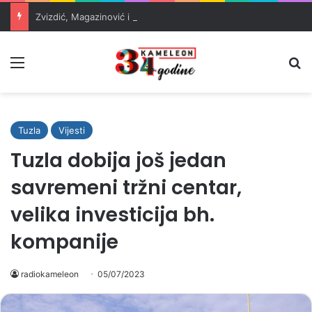
Zvizdić, Magazinović i Kojović traže poseban status za Memorijalni centar Srebrenica
Meni
Pr
Tuzla
Vijesti
Tuzla dobija još jedan
savremeni tržni centar,
velika investicija bh.
kompanije
radiokameleon
05/07/2023