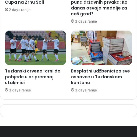
Cupa na Zrnu Soli
puna državnih prvaka: Ko
danas osvaja medalje za
2 days ranije
naš grad?
3 days ranije
Tuzlanski crveno-crni do
Besplatni udžbenici za sve
pobjede u pripremnoj
osnovce u Tuzlanskom
utakmici
kantonu
3 days ranije
3 days ranije