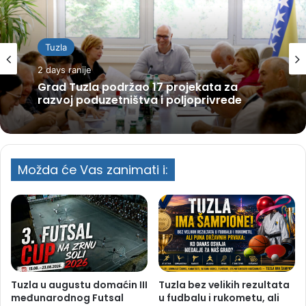
Tuzla
2 days ranije
Grad Tuzla podržao 17 projekata za
razvoj poduzetništva i poljoprivrede
Možda će Vas zanimati i:
Tuzla u augustu domaćin III
Tuzla bez velikih rezultata
međunarodnog Futsal
u fudbalu i rukometu, ali