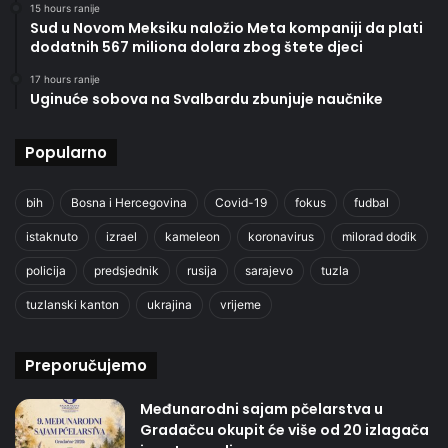
15 hours ranije
Sud u Novom Meksiku naložio Meta kompaniji da plati
dodatnih 567 miliona dolara zbog štete djeci
17 hours ranije
Uginuće sobova na Svalbardu zbunjuje naučnike
Popularno
bih
Bosna i Hercegovina
Covid-19
fokus
fudbal
istaknuto
izrael
kameleon
koronavirus
milorad dodik
policija
predsjednik
rusija
sarajevo
tuzla
tuzlanski kanton
ukrajina
vrijeme
Preporučujemo
Međunarodni sajam pčelarstva u
Gradačcu okupit će više od 20 izlagača