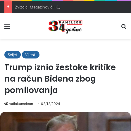
Zvizdić, Magazinović i Kojović traže poseban status za Memorijalni centar Srebrenica
Meni
Pr
Svijet
Vijesti
Trump iznio žestoke kritike
na račun Bidena zbog
pomilovanja
radiokameleon
02/12/2024