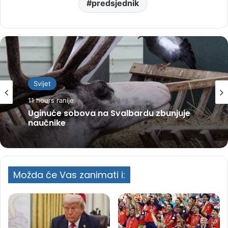
predsjednik
Svijet
11 hours ranije
Uginuće sobova na Svalbardu zbunjuje
naučnike
Možda će Vas zanimati i: