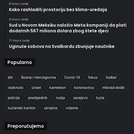
8 hours ranije
Kako rashladiti prostoriju bez klima-uređaja
9 hours ranije
Sud u Novom Meksiku naložio Meta kompaniji da plati
dodatnih 567 miliona dolara zbog štete djeci
11 hours ranije
Uginuće sobova na Svalbardu zbunjuje naučnike
Popularno
bih
Bosna i Hercegovina
Covid-19
fokus
fudbal
istaknuto
izrael
kameleon
koronavirus
milorad dodik
policija
predsjednik
rusija
sarajevo
tuzla
tuzlanski kanton
ukrajina
vrijeme
Preporučujemo