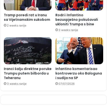
Tramp poredi rat u Iranu
Rodri i Infantino
sa Vijetnamskim sukobom
bezuspješno pokušavali
ukloniti Trumpa s bine
2 weeks ranije
3 weeks ranije
Iranci šalju direktne poruke
Infantino komentarisao
Trumpu putem bilborda u
kontroverzu oko Baloguna
Teheranu
i sudija na SP
3 weeks ranije
07/07/2026