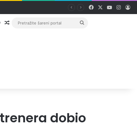
Facebook
X
YouTube
Instag
Pri
Prijava
Random članak
Pretražite
šareni
portal
 trenera dobio