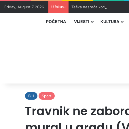
Friday, August 7 2026
U fokusu
Teška nesreća kod Tomislavgrad
POČETNA
VIJESTI
KULTURA
BiH
Sport
Travnik ne zabora
mural u gradu (