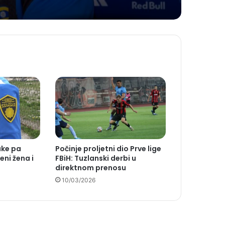
ake pa
Počinje proljetni dio Prve lige
eni žena i
FBiH: Tuzlanski derbi u
direktnom prenosu
10/03/2026