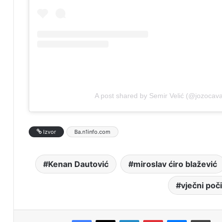
A post shared by Semir Velić (@jozocava
Izvor
Ba.n1info.com
Kenan Dautović
miroslav ćiro blažević
vječni poč
Facebook
X
LinkedIn
Pinterest
Messenger
Print