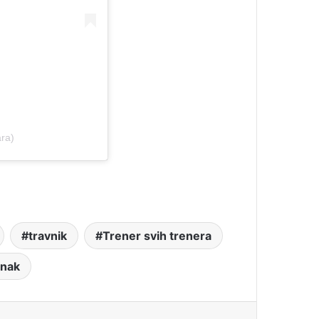
ra)
travnik
Trener svih trenera
inak