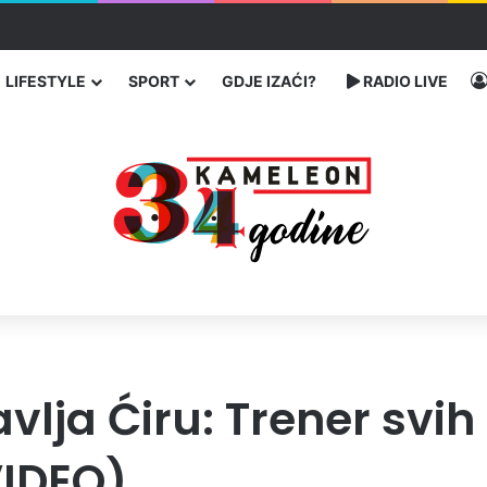
a: Četiri osobe teško povrijeđene
LIFESTYLE
SPORT
GDJE IZAĆI?
RADIO LIVE
vlja Ćiru: Trener svih
VIDEO)