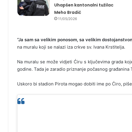
Uhapšen kantonalni tužilac
Meho Bradić
11/05/2026
“Ja sam sa velikim ponosom, sa velikim dostojanstvom 
na muralu koji se nalazi iza crkve sv. Ivana Krstitelja.
Na muralu se može vidjeti Ćiru s ključevima grada koj
godine. Tada je zaradio priznanje počasnog građanina 
Uskoro bi stadion Pirota mogao dobiti ime po Ćiro, piše 