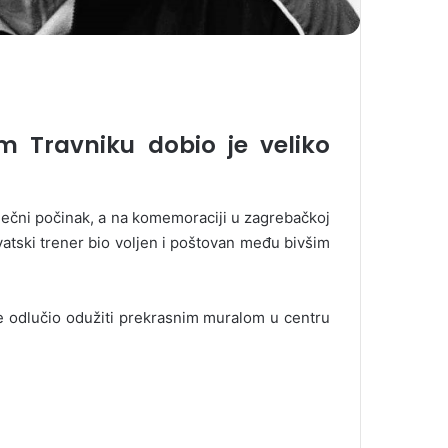
m Travniku dobio je veliko
ječni počinak, a na komemoraciji u zagrebačkoj
vatski trener bio voljen i poštovan među bivšim
se odlučio odužiti prekrasnim muralom u centru