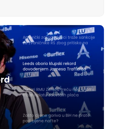
Američki zakonodavci traže sankcije
za zvaničnike RS zbog pritiska na
Memorijalni centar Srebrenica
Leeds oborio klupski rekord
dovođenjem Jamesa Trafforda
ord
Rudari RMU Zenica treću noć u jami
traže isplatu zaostalih plaća
Zašto cijene goriva u BiH ne prate
pad cijene nafte?