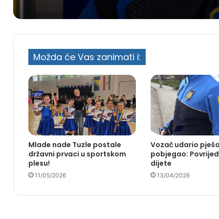
Možda će Vas zanimati i:
Mlade nade Tuzle postale
Vozač udario pješ
državni prvaci u sportskom
pobjegao: Povrijeđ
plesu!
dijete
11/05/2026
13/04/2026