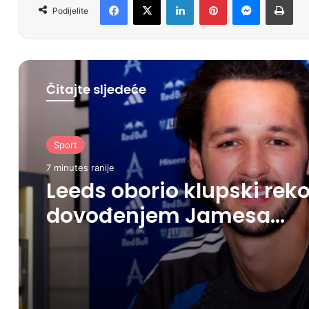
Podijelite
Čitajte sljedeće
Sport
7 minutes ranije
Leeds oborio klupski rek
dovođenjem Jamesa
Trafforda