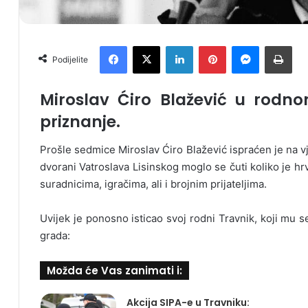
Facebook
X
LinkedIn
Pinterest
Messenger
Print
Podijelite
Miroslav Ćiro Blažević u rodno
priznanje.
Prošle sedmice Miroslav Ćiro Blažević ispraćen je na v
dvorani Vatroslava Lisinskog moglo se čuti koliko je hr
suradnicima, igračima, ali i brojnim prijateljima.
Uvijek je ponosno isticao svoj rodni Travnik, koji mu 
grada:
Možda će Vas zanimati i:
Akcija SIPA-e u Travniku: