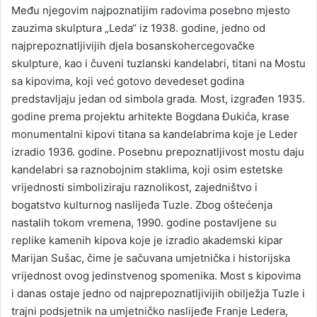
Među njegovim najpoznatijim radovima posebno mjesto
zauzima skulptura „Leda“ iz 1938. godine, jedno od
najprepoznatljivijih djela bosanskohercegovačke
skulpture, kao i čuveni tuzlanski kandelabri, titani na Mostu
sa kipovima, koji već gotovo devedeset godina
predstavljaju jedan od simbola grada. Most, izgrađen 1935.
godine prema projektu arhitekte Bogdana Đukića, krase
monumentalni kipovi titana sa kandelabrima koje je Leder
izradio 1936. godine. Posebnu prepoznatljivost mostu daju
kandelabri sa raznobojnim staklima, koji osim estetske
vrijednosti simboliziraju raznolikost, zajedništvo i
bogatstvo kulturnog naslijeđa Tuzle. Zbog oštećenja
nastalih tokom vremena, 1990. godine postavljene su
replike kamenih kipova koje je izradio akademski kipar
Marijan Sušac, čime je sačuvana umjetnička i historijska
vrijednost ovog jedinstvenog spomenika. Most s kipovima
i danas ostaje jedno od najprepoznatljivijih obilježja Tuzle i
trajni podsjetnik na umjetničko naslijeđe Franje Ledera,