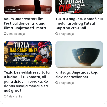
Neum Underwater Film
Tuzla u augustu domaćin III
Festival donosi tri dana
međunarodnog Futsal
filma, umjetnosti i mora
Cupa na Zrnu Soli
2 hours ranije
1 day ranije
Tuzla bez velikih rezultata
Kintsugi: Umjetnost koja
u fudbalu i rukometu, ali
slavi nesavršenost
puna državnih prvaka: Ko
1 day ranije
danas osvaja medalje za
naš grad?
1 day ranije