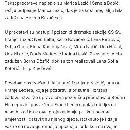
Tekst predstave napisale su Marica Lazić i Sanela Babić,
režiju potpisuje Marica Lazić, dok je za kostimografiju bila
zadužena Helena Kovačević.
U predstavi su nastupili polaznici dramske sekcije OŠ Sv.
Franjo Tuzla: Sven Balta, Karlo Kovačević, Lana Petrović,
Dalija Garić, Elena Kamenjašević, Mirna Nakić, Una Habul,
Una Nikolić, Doris Marković i Adna Hasić. Za svjetlo je bio
zadužen Borna Džafić, dok su ton realizovali Lena Sofia
Kotorić i Filip Knežević.
Poseban gost večeri bila je prof. Marijana Nikolić, unuka
Franje Ledera, koja je pozdravila prisutne i izrazila
zadovoljstvo što upravo prva pozorišna predstava u Bosni i
Hercegovini posvećena Franji Lederu polazi od djece i
mladih, koji kroz ovaj projekat imaju priliku upoznati
umjetnost i ostavštinu njenog djeda. Istaknuto je i da je
važno da nove generacije upoznaju ljude koji su svojim