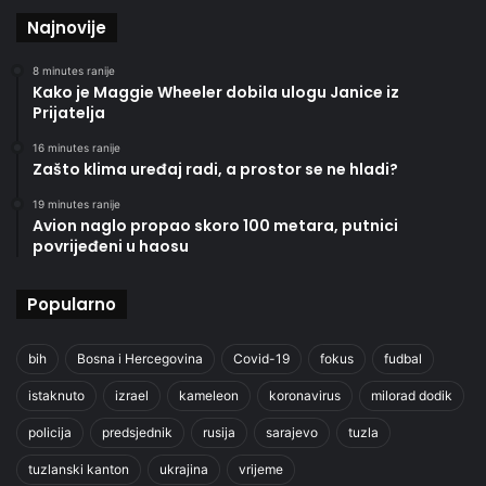
Najnovije
8 minutes ranije
Kako je Maggie Wheeler dobila ulogu Janice iz
Prijatelja
16 minutes ranije
Zašto klima uređaj radi, a prostor se ne hladi?
19 minutes ranije
Avion naglo propao skoro 100 metara, putnici
povrijeđeni u haosu
Popularno
bih
Bosna i Hercegovina
Covid-19
fokus
fudbal
istaknuto
izrael
kameleon
koronavirus
milorad dodik
policija
predsjednik
rusija
sarajevo
tuzla
tuzlanski kanton
ukrajina
vrijeme