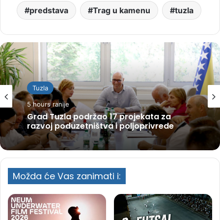
predstava
Trag u kamenu
tuzla
Tuzla
5 hours ranije
Grad Tuzla podržao 17 projekata za
razvoj poduzetništva i poljoprivrede
Možda će Vas zanimati i: