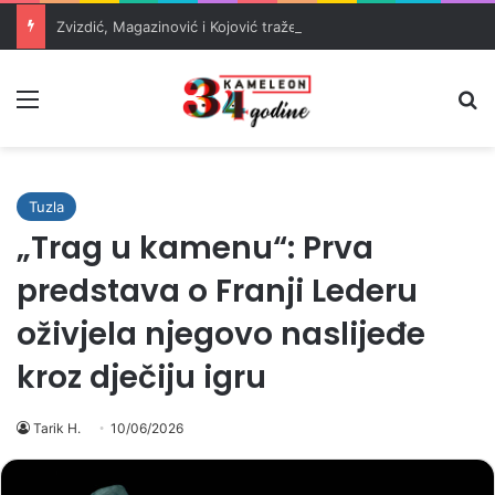
Zvizdić, Magazinović i Kojović traže poseban status za Memorijalni centar Srebrenica
Meni
Pr
Tuzla
„Trag u kamenu“: Prva
predstava o Franji Lederu
oživjela njegovo naslijeđe
kroz dječiju igru
Tarik H.
10/06/2026