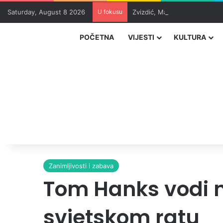
Saturday, August 8 2026
U fokusu
Zvizdić, Magazinović i Kojovi
POČETNA
VIJESTI
KULTURA
Zanimljivosti i zabava
Tom Hanks vodi 
svjetskom ratu