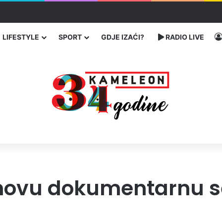
ć traže poseban status za Memorijalni centar Srebrenica
LIFESTYLE
SPORT
GDJE IZAĆI?
RADIO LIVE
novu dokumentarnu s