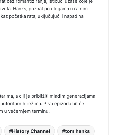
at bez romantiziranja, ističući užase koje je
i života. Hanks, poznat po ulogama u ratnim
ikaz početka rata, uključujući i napad na
rima, a cilj je približiti mlađim generacijama
 autoritarnih režima. Prva epizoda bit će
om u večernjem terminu.
History Channel
tom hanks