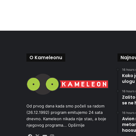
O Kameleonu
Najnov
16 hours 
Kako 
ulogu 
16 hours 
Zašto 
se ne 
Od prvog dana kada smo počeli sa radom
(26.12.1992) program emitujemo 24 sata
16 hours 
Avion
dnevno. Kameleon nikada nije stao, a boje
metara
njegovog programa...
Opširnije
haosu