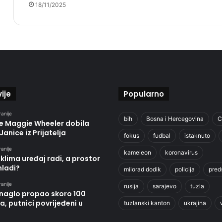
18/11/2025
ije
Popularno
ranije
bih
Bosna i Hercegovina
C
je Maggie Wheeler dobila
Janice iz Prijatelja
fokus
fudbal
istaknuto
ranije
kameleon
koronavirus
klima uređaj radi, a prostor
hladi?
milorad dodik
policija
pred
ranije
rusija
sarajevo
tuzla
 naglo propao skoro 100
, putnici povrijeđeni u
tuzlanski kanton
ukrajina