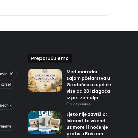
Preporučujemo
Međunarodni
ovid-19
sajam pčelarstva u
Gradačcu okupit će
izrael
više od 20 izlagača
iz pet zemalja
2 days ranije
sjednik
Ljeto nije završilo:
Iskoristite vikend
vrijeme
uz more i 1 noćenje
gratis u Baškom