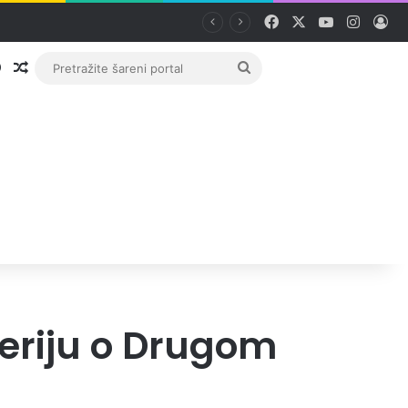
Facebook
X
YouTube
Instag
Pri
Prijava
Random članak
Pretražite
šareni
portal
eriju o Drugom