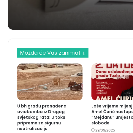
Možda će Vas zanimati i:
U bh gradu pronađena
Loše vrijeme mijen
aviobomba iz Drugog
Amel Ćurić nastup
svjetskog rata: U toku
“Mejdanu” umjesto
pripreme za sigurnu
slobode
neutralizaciju
29/09/2025