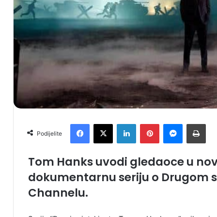
Facebook
X
LinkedIn
Pinterest
Messenger
Print
Podijelite
Tom Hanks uvodi gledaoce u nov
dokumentarnu seriju o Drugom s
Channelu.