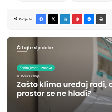
Facebook
X
LinkedIn
Pinterest
Messenger
Print
Podijelite
Čitajte sljedeće
Zanimljivosti i zabava
16 hours ranije
Zašto klima uređaj radi, 
prostor se ne hladi?