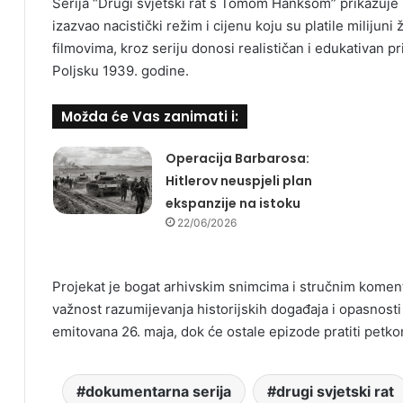
Serija “Drugi svjetski rat s Tomom Hanksom” prikazuje r
izazvao nacistički režim i cijenu koju su platile milijun
filmovima, kroz seriju donosi realističan i edukativan pr
Poljsku 1939. godine.
Možda će Vas zanimati i:
Operacija Barbarosa:
Hitlerov neuspjeli plan
ekspanzije na istoku
22/06/2026
Projekat je bogat arhivskim snimcima i stručnim komenta
važnost razumijevanja historijskih događaja i opasnosti
emitovana 26. maja, dok će ostale epizode pratiti petk
dokumentarna serija
drugi svjetski rat