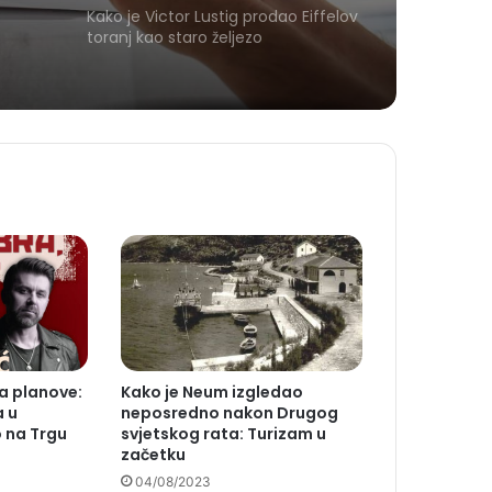
Kako je Victor Lustig prodao Eiffelov
toranj kao staro željezo
ja planove:
Kako je Neum izgledao
a u
neposredno nakon Drugog
 na Trgu
svjetskog rata: Turizam u
začetku
04/08/2023