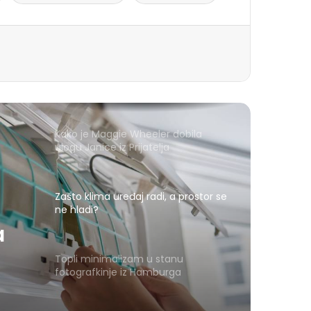
Kako je Maggie Wheeler dobila
ulogu Janice iz Prijatelja
Zašto klima uređaj radi, a prostor se
ne hladi?
a
Topli minimalizam u stanu
fotografkinje iz Hamburga