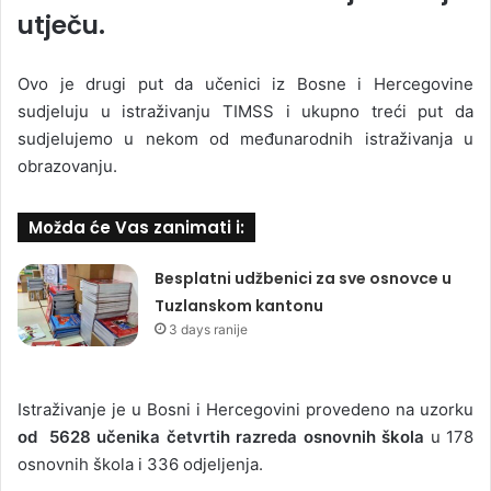
utječu.
Ovo je drugi put da učenici iz Bosne i Hercegovine
sudjeluju u istraživanju TIMSS i ukupno treći put da
sudjelujemo u nekom od međunarodnih istraživanja u
obrazovanju.
Možda će Vas zanimati i:
Besplatni udžbenici za sve osnovce u
Tuzlanskom kantonu
3 days ranije
Istraživanje je u Bosni i Hercegovini provedeno na uzorku
od
5628 učenika četvrtih razreda osnovnih škola
u 178
osnovnih škola i 336 odjeljenja.