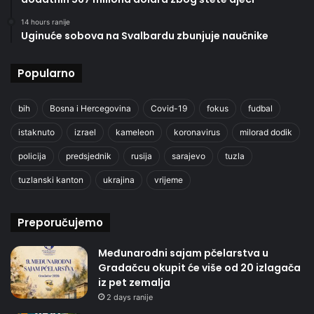
14 hours ranije
Uginuće sobova na Svalbardu zbunjuje naučnike
Popularno
bih
Bosna i Hercegovina
Covid-19
fokus
fudbal
istaknuto
izrael
kameleon
koronavirus
milorad dodik
policija
predsjednik
rusija
sarajevo
tuzla
tuzlanski kanton
ukrajina
vrijeme
Preporučujemo
Međunarodni sajam pčelarstva u
Gradačcu okupit će više od 20 izlagača
iz pet zemalja
2 days ranije