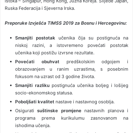
istoka – Singapur, Hong Kong, Južna Koreja. Slijede Japan,
Ruska Federacija i Sjeverna Irska.
Preporuke Izvješća TIMSS 2019 za Bosnu i Hercegovinu:
Smanjiti postotak
učenika čija su postignuća na
niskoj razini, a istovremeno povećati postotak
učenika koji postižu izvrsne rezultate.
Povećati obuhvat
predškolskim odgojem i
obrazovanjem u ranim uzrastima, s posebnim
fokusom na uzrast od 3 godine života.
Smanjiti razliku
postignuća učenika boljeg i lošijeg
socio-ekonomskog statusa.
Poboljšati kvalitet
nastave i nastavnog osoblja.
Osigurati
suštinske promjene
nastavnih planova i
programa prema kurikulumu zasnovanom na
ishodima učenja.