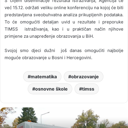
S ciljem diseminacije rezultata istraživanja, Agencija će
već 15.12. održati veliku online konferenciju na kojoj će biti
predstavljena sveobuhvatna analiza prikupljenih podataka.
To će omogućiti detaljan uvid u rezultate i preporuke
TIMSS istraživanja, kao i u praktičan način njihove
primjene za unapređenje obrazovanja u BiH.
Svojoj smo djeci dužni još danas omogućiti najbolje
moguće obrazovanje u Bosni i Hercegovini.
matematika
obrazovanje
osnovne škole
timss