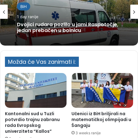
BiH
1 day ranije
Dvojici rudara pozlilo u jami Raspotočje,
jedan prebačen u bolnicu
Možda će Vas zanimati i:
Kantonalni sud u Tuzli
Učenici iz BiH briljirali na
potvrdio trajnu zabranu
matematičkoj olimpijadi u
rada Evropskog
Šangaju
univerziteta “Kallos”
3 weeks ranije