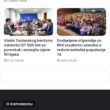
2 weeks ranije
Vlada Tuzlanskog kantona
Dodijeljene stipendije za
odobrila 127.000 KM za
854 studenta i učenika iz
povratak i smanjila cijene
reda branilačke populacije
151 lijeka
TK
07/07/2026
06/07/2026
O Kameleonu