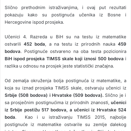
Slično prethodnim istraživanjima, i ovaj put rezultati
pokazuju kako su postignuća učenika iz Bosne i
Hercegovine ispod prosjeka.
Učenici 4. Razreda u BiH su na testu iz matematike
ostvarili
452 boda
, a na testu iz prirodnih nauka
459
bodova
. Postignuće ostvareno na oba testa pozicionira
BiH ispod prosjeka TIMSS skale koji iznosi 500 bodova
i
razlika u odnosu na prosjek jeste statistički značajna.
Od zemalja okruženja bolja postignuća iz matematike, a
koja su iznad prosjeka TIMSS skale, ostvaruju učenici iz
Srbije (508 bodova) i Hrvatske (509 bodova).
Slično je i
sa prosječnim postignućima iz prirodnih znanosti,
učenici
iz Srbije postižu 517 bodova, a učenici iz Hrvatske 524
boda
. Kao i u istraživanju TIMSS 2015, najbolje
postignuće iz matematike ostvarile su zemlje dalekog