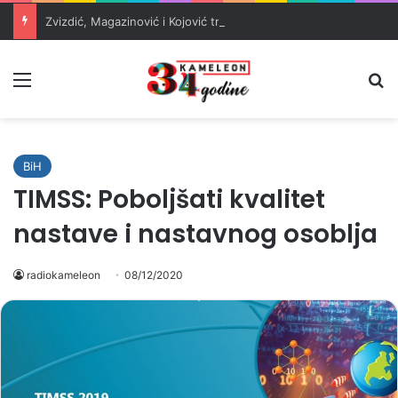
Zvizdić, Magazinović i Kojović traže poseban status za Memorijalni centar Srebrenica
Meni
Pr
BiH
TIMSS: Poboljšati kvalitet
nastave i nastavnog osoblja
radiokameleon
08/12/2020