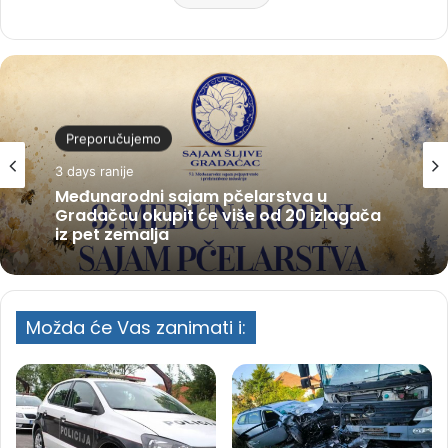
Preporučujemo
3 days ranije
Međunarodni sajam pčelarstva u
Gradačcu okupit će više od 20 izlagača
iz pet zemalja
Možda će Vas zanimati i: