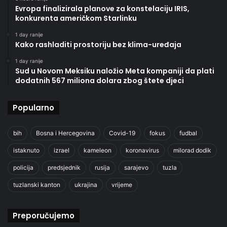
Evropa finalizirala planove za konstelaciju IRIS,
konkurenta američkom Starlinku
1 day ranije
Kako rashladiti prostoriju bez klima-uređaja
1 day ranije
Sud u Novom Meksiku naložio Meta kompaniji da plati
dodatnih 567 miliona dolara zbog štete djeci
Popularno
bih
Bosna i Hercegovina
Covid-19
fokus
fudbal
istaknuto
izrael
kameleon
koronavirus
milorad dodik
policija
predsjednik
rusija
sarajevo
tuzla
tuzlanski kanton
ukrajina
vrijeme
Preporučujemo