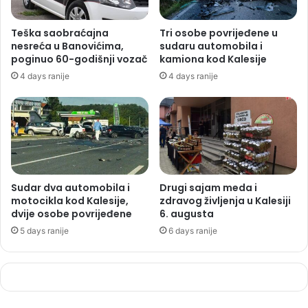
Teška saobraćajna
Tri osobe povrijeđene u
nesreća u Banovićima,
sudaru automobila i
poginuo 60-godišnji vozač
kamiona kod Kalesije
4 days ranije
4 days ranije
Sudar dva automobila i
Drugi sajam meda i
motocikla kod Kalesije,
zdravog življenja u Kalesiji
dvije osobe povrijeđene
6. augusta
5 days ranije
6 days ranije