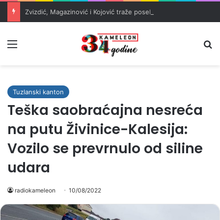
Zvizdić, Magazinović i Kojović traže poseban status za Memorijalni centar Srebrenica
Meni
Pr
Tuzlanski kanton
Teška saobraćajna nesreća
na putu Živinice-Kalesija:
Vozilo se prevrnulo od siline
udara
radiokameleon
10/08/2022