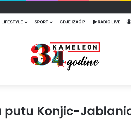
ć traže poseban status za Memorijalni centar Srebrenica
LIFESTYLE
SPORT
GDJE IZAĆI?
RADIO LIVE
 putu Konjic-Jablani