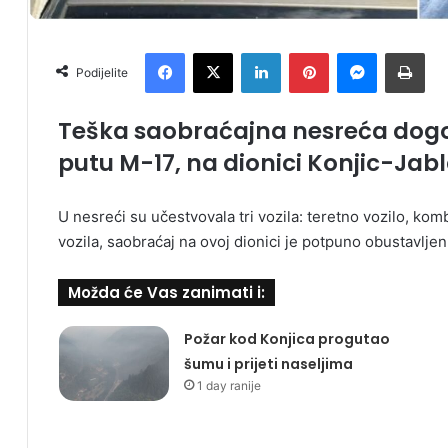
Facebook
X
LinkedIn
Pinterest
Messenger
Print
Podijelite
Teška saobraćajna nesreća dogo
putu M-17, na dionici Konjic-Jab
U nesreći su učestvovala tri vozila: teretno vozilo, kom
vozila, saobraćaj na ovoj dionici je potpuno obustavljen
Možda će Vas zanimati i:
Požar kod Konjica progutao
šumu i prijeti naseljima
1 day ranije