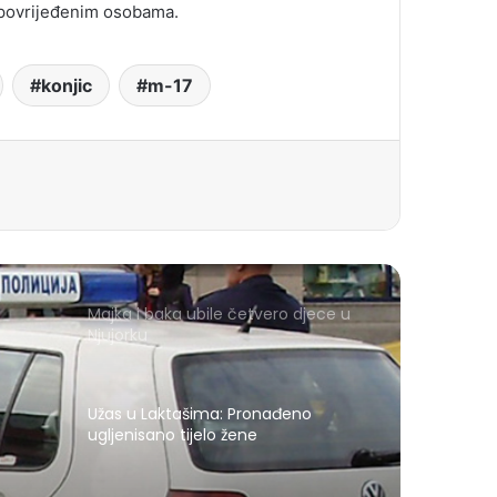
o povrijeđenim osobama.
konjic
m-17
Majka i baka ubile četvero djece u
Njujorku
Užas u Laktašima: Pronađeno
ugljenisano tijelo žene