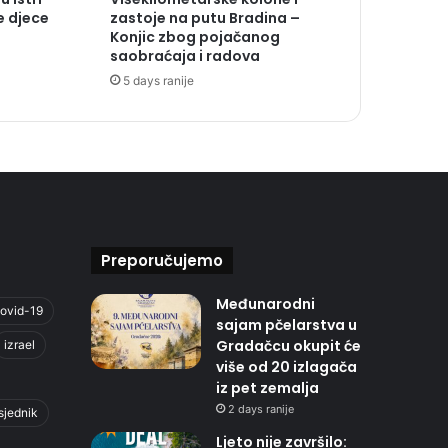
e djece
zastoje na putu Bradina –
Konjic zbog pojačanog
saobraćaja i radova
5 days ranije
Preporučujemo
Međunarodni
ovid-19
sajam pčelarstva u
Gradačcu okupit će
izrael
više od 20 izlagača
iz pet zemalja
2 days ranije
sjednik
Ljeto nije završilo: