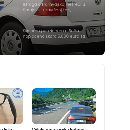
Istraga o tramvajskoj nesreći u
Sarajevu u završnoj fazi,
odgovornost još nije utvrđena
Slijepom penzioneru u Beču
naplaćeno skoro 5.000 eura za
obroke u restoranu
 Istri
Višekilometarske kolone i