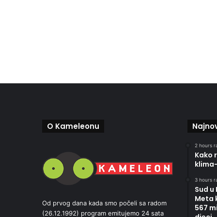
O Kameleonu
Najnov
2 hours r
Kako r
klima
3 hours r
Sud u
Meta 
Od prvog dana kada smo počeli sa radom
567 mi
(26.12.1992) program emitujemo 24 sata
djeci