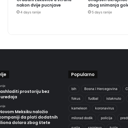
nakon dvije pucnjave
zbog snimanja gol
4 days ranije
5 days ranije
ije
Popularno
anije
bih
Bosna i Hercegovina
C
ashladiti prostoriju bez
-uređaja
fokus
fudbal
istaknuto
anije
kameleon
koronavirus
 Novom Meksiku naložio
kompaniji da plati dodatnih
milorad dodik
policija
pred
liona dolara zbog štete
rusija
sarajevo
tuzla