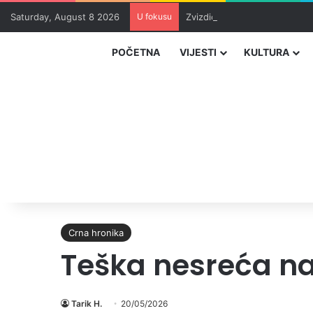
Saturday, August 8 2026
U fokusu
Zvizdić, Magazinović i Kojovi
POČETNA
VIJESTI
KULTURA
Crna hronika
Teška nesreća na
Tarik H.
20/05/2026