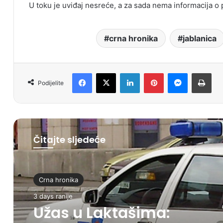
U toku je uviđaj nesreće, a za sada nema informacija 
crna hronika
jablanica
Facebook
X
LinkedIn
Pinterest
Messenger
Print
Podijelite
Čitajte sljedeće
Crna hronika
3 days ranije
Užas u Laktašima: