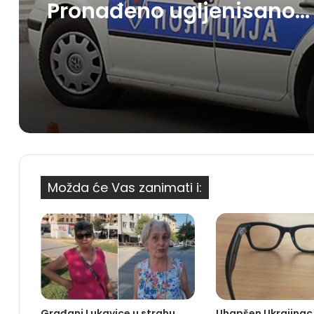
Pronađeno ugljenisano
tijelo žene
Možda će Vas zanimati i:
Građani Lukavice u strahu
Uhapšen Ukrajinac u