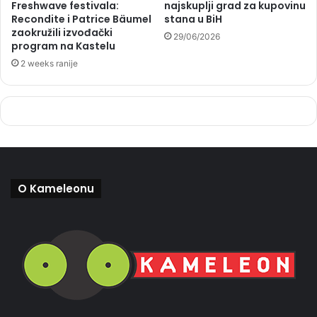
Freshwave festivala:
najskuplji grad za kupovinu
Recondite i Patrice Bäumel
stana u BiH
zaokružili izvođački
29/06/2026
program na Kastelu
2 weeks ranije
O Kameleonu