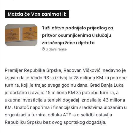
Možda će Vas zanimati i:
Tužilaštvo podnijelo prijedlog za
pritvor osumnjičenima u slučaju
zatočenja žene i djeteta
6 days ranije
Premijer Republike Srpske, Radovan Višković, nedavno je
izjavio da je Vlada RS-a izdvojila 28 miliona KM za potrebe
turnira, koji je trajao svega godinu dana. Grad Banja Luka
je dodatno izdvojio 15 miliona KM za potrebe turnira, a
ukupna investicija u teniski događaj iznosila je 43 miliona
KM. Unatoč naporima i financijskim sredstvima uloženim u
organizaciju turnira, odluka ATP-a o selidbi ostavlja
Republiku Srpsku bez ovog sportskog događaja.