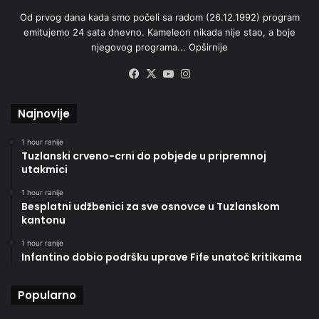
Od prvog dana kada smo počeli sa radom (26.12.1992) program
emitujemo 24 sata dnevno. Kameleon nikada nije stao, a boje
njegovog programa...
Opširnije
Facebook
X
YouTube
Instagram
Najnovije
1 hour ranije
Tuzlanski crveno-crni do pobjede u pripremnoj
utakmici
1 hour ranije
Besplatni udžbenici za sve osnovce u Tuzlanskom
kantonu
1 hour ranije
Infantino dobio podršku uprave Fife unatoč kritikama
Popularno