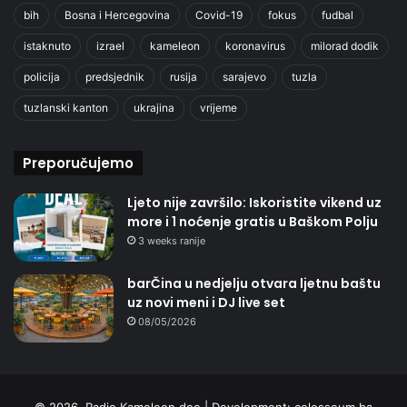
bih
Bosna i Hercegovina
Covid-19
fokus
fudbal
istaknuto
izrael
kameleon
koronavirus
milorad dodik
policija
predsjednik
rusija
sarajevo
tuzla
tuzlanski kanton
ukrajina
vrijeme
Preporučujemo
Ljeto nije završilo: Iskoristite vikend uz
more i 1 noćenje gratis u Baškom Polju
3 weeks ranije
barČina u nedjelju otvara ljetnu baštu
uz novi meni i DJ live set
08/05/2026