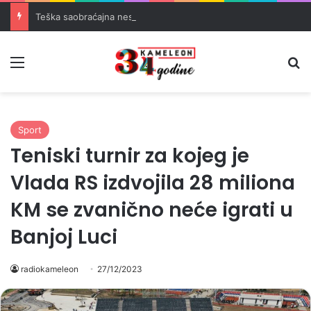
Teška saobraćajna nesreća u Banovićima, poginuo 60-godišnji vozač
Meni
Pr
Sport
Teniski turnir za kojeg je
Vlada RS izdvojila 28 miliona
KM se zvanično neće igrati u
Banjoj Luci
radiokameleon
27/12/2023