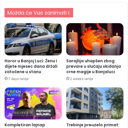
Možda će Vas zanimati i:
Horor u Banjoj Luci: Ženu i
Sarajlija uhapšen zbog
dijete mjesec dana držali
prevare u slučaju skidanja
zatočene u stanu
crne magije u Banjaluci
7 days ranije
2 weeks ranije
Kompletiran lajnap
Trebinje preuzelo primat: