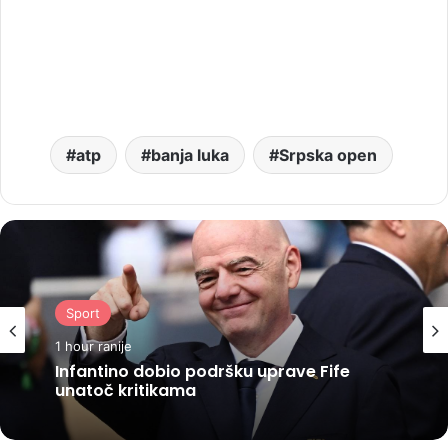
atp
banja luka
Srpska open
Sport
1 hour ranije
Infantino dobio podršku uprave Fife
unatoč kritikama