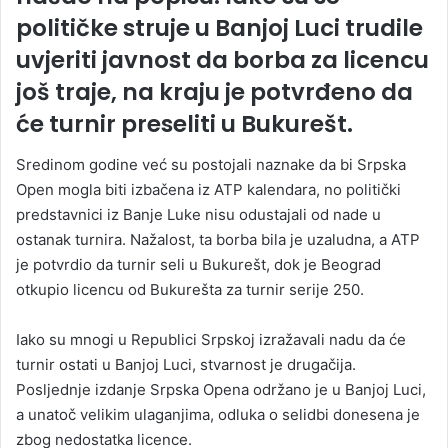
političke struje u Banjoj Luci trudile
uvjeriti javnost da borba za licencu
još traje, na kraju je potvrđeno da
će turnir preseliti u Bukurešt.
Sredinom godine već su postojali naznake da bi Srpska
Open mogla biti izbačena iz ATP kalendara, no politički
predstavnici iz Banje Luke nisu odustajali od nade u
ostanak turnira. Nažalost, ta borba bila je uzaludna, a ATP
je potvrdio da turnir seli u Bukurešt, dok je Beograd
otkupio licencu od Bukurešta za turnir serije 250.
Iako su mnogi u Republici Srpskoj izražavali nadu da će
turnir ostati u Banjoj Luci, stvarnost je drugačija.
Posljednje izdanje Srpska Opena održano je u Banjoj Luci,
a unatoč velikim ulaganjima, odluka o selidbi donesena je
zbog nedostatka licence.