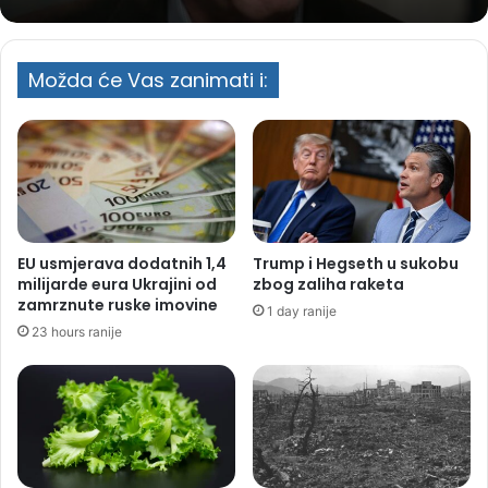
Možda će Vas zanimati i:
EU usmjerava dodatnih 1,4
Trump i Hegseth u sukobu
milijarde eura Ukrajini od
zbog zaliha raketa
zamrznute ruske imovine
1 day ranije
23 hours ranije