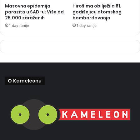
Masovna epidemija
Hirošima obilježila 81.
parazita u SAD-u: Više od
godišnjicu atomskog
25.000 zaraženih
bombardovanja
1 day ranije
1 day ranije
O Kameleonu