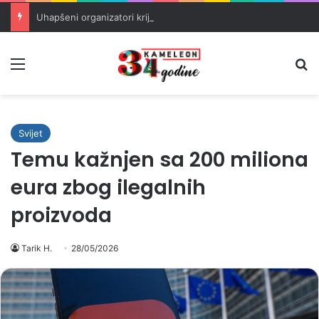
Uhapšeni organizatori krijumčarenja migranata preko BiH i Balkana
Meni
Pr
Svijet
Temu kažnjen sa 200 miliona
eura zbog ilegalnih
proizvoda
Tarik H.
28/05/2026