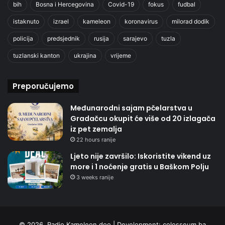
bih
Bosna i Hercegovina
Covid-19
fokus
fudbal
istaknuto
izrael
kameleon
koronavirus
milorad dodik
policija
predsjednik
rusija
sarajevo
tuzla
tuzlanski kanton
ukrajina
vrijeme
Preporučujemo
Međunarodni sajam pčelarstva u
Gradačcu okupit će više od 20 izlagača
iz pet zemalja
22 hours ranije
Ljeto nije završilo: Iskoristite vikend uz
more i 1 noćenje gratis u Baškom Polju
3 weeks ranije
© 2026. Radio Kameleon doo | Development:
colosseum.ba