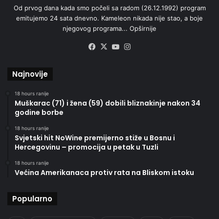
Od prvog dana kada smo počeli sa radom (26.12.1992) program
emitujemo 24 sata dnevno. Kameleon nikada nije stao, a boje
njegovog programa...
Opširnije
Facebook
X
YouTube
Instagram
Najnovije
18 hours ranije
Muškarac (71) i žena (59) dobili bliznakinje nakon 34
godine borbe
18 hours ranije
Svjetski hit NoWine premijerno stiže u Bosnu i
Hercegovinu – promocija u petak u Tuzli
18 hours ranije
Većina Amerikanaca protiv rata na Bliskom istoku
Popularno