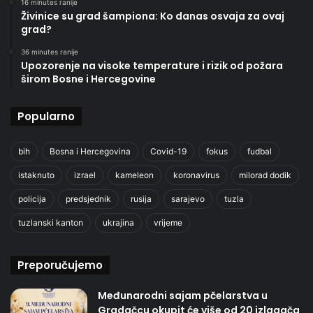
16 minutes ranije
Živinice su grad šampiona: Ko danas osvaja za ovaj
grad?
36 minutes ranije
Upozorenje na visoke temperature i rizik od požara
širom Bosne i Hercegovine
Popularno
bih
Bosna i Hercegovina
Covid-19
fokus
fudbal
istaknuto
izrael
kameleon
koronavirus
milorad dodik
policija
predsjednik
rusija
sarajevo
tuzla
tuzlanski kanton
ukrajina
vrijeme
Preporučujemo
Međunarodni sajam pčelarstva u
Gradačcu okupit će više od 20 izlagača