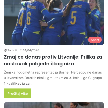
Sport
Tarik H.
14/04/2026
Zmajice danas protiv Litvanije: Prilika za
nastavak pobjedničkog niza
Ženska nogometna reprezentacija Bosne i Hercegovine danas
u litvanskom Druskininkaiu igra utakmicu 3. kola Lige C, grupa
1 kvalifikacija za…
Pročitaj više