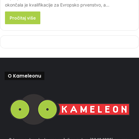
okončala je kvalifikacije za Evropsko prvenstvo, a…
Pročitaj više
O Kameleonu