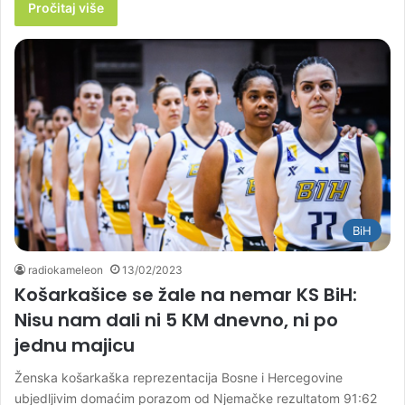
Pročitaj više
BiH
radiokameleon
13/02/2023
Košarkašice se žale na nemar KS BiH:
Nisu nam dali ni 5 KM dnevno, ni po
jednu majicu
Ženska košarkaška reprezentacija Bosne i Hercegovine
ubjedljivim domaćim porazom od Njemačke rezultatom 91:62