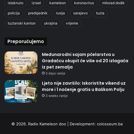
istaknuto
izrael
kameleon
koronavirus
milorad dodik
policija
predsjednik
rusija
sarajevo
tuzla
tuzlanski kanton
ukrajina
vrijeme
Preporučujemo
Međunarodni sajam pčelarstva u
Gradačcu okupit će više od 20 izlagača
iz pet zemalja
3 days ranije
Ljeto nije završilo: Iskoristite vikend uz
more i 1 noćenje gratis u Baškom Polju
3 weeks ranije
© 2026. Radio Kameleon doo | Development:
colosseum.ba