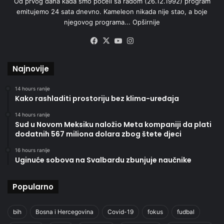
Od prvog dana kada smo počeli sa radom (26.12.1992) program
emitujemo 24 sata dnevno. Kameleon nikada nije stao, a boje
njegovog programa...
Opširnije
Facebook
X
YouTube
Instagram
Najnovije
14 hours ranije
Kako rashladiti prostoriju bez klima-uređaja
14 hours ranije
Sud u Novom Meksiku naložio Meta kompaniji da plati
dodatnih 567 miliona dolara zbog štete djeci
16 hours ranije
Uginuće sobova na Svalbardu zbunjuje naučnike
Popularno
bih
Bosna i Hercegovina
Covid-19
fokus
fudbal