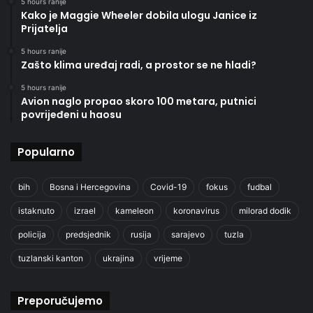
5 hours ranije
Kako je Maggie Wheeler dobila ulogu Janice iz
Prijatelja
5 hours ranije
Zašto klima uređaj radi, a prostor se ne hladi?
5 hours ranije
Avion naglo propao skoro 100 metara, putnici
povrijeđeni u haosu
Popularno
bih
Bosna i Hercegovina
Covid-19
fokus
fudbal
istaknuto
izrael
kameleon
koronavirus
milorad dodik
policija
predsjednik
rusija
sarajevo
tuzla
tuzlanski kanton
ukrajina
vrijeme
Preporučujemo