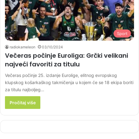
Sport
radiokameleon
03/10/2024
Večeras počinje Euroliga: Grčki velikani
najveći favoriti za titulu
Večeras počinje 25. izdanje Eurolige, elitnog evropskog
klupskog košarkaškog takmičenja u kojem će se 18 ekipa boriti
za titulu najboljeg…
Pročitaj više