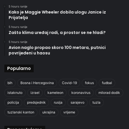
5 hours ranije
Kako je Maggie Wheeler dobila ulogu Janice iz
Prijatelja
5 hours ranije
Zašto klima uređaj radi, a prostor se ne hladi?
5 hours ranije
Avion naglo propao skoro 100 metara, putnici
povrijeđeni u haosu
Popularno
bih
Bosna i Hercegovina
Covid-19
fokus
fudbal
istaknuto
izrael
kameleon
koronavirus
milorad dodik
policija
predsjednik
rusija
sarajevo
tuzla
tuzlanski kanton
ukrajina
vrijeme