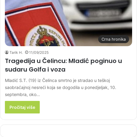
Crna hronika
Tarik H.
11/09/2025
Tragedija u Čelincu: Mladić poginuo u
sudaru Golfa i voza
Mladić S.T. (19) iz Čelinca smrtno je stradao u teškoj
saobraćajnoj nesreći koja se dogodila u ponedjeljak, 10.
septembra, oko…
Pročitaj više