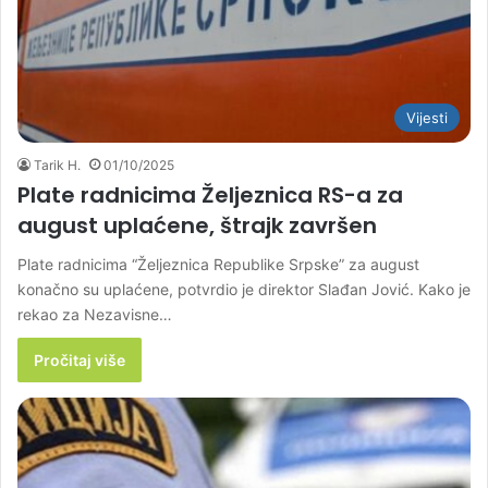
Vijesti
Tarik H.
01/10/2025
Plate radnicima Željeznica RS-a za
august uplaćene, štrajk završen
Plate radnicima “Željeznica Republike Srpske” za august
konačno su uplaćene, potvrdio je direktor Slađan Jović. Kako je
rekao za Nezavisne…
Pročitaj više