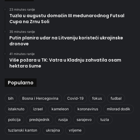
23 minutes ranije
Tuzla u augustu domaćin III međunarodnog Futsal
Cupa na Zrnu Soli
35 minutes ranije
Putin planira udar na Litvaniju koristeći ukrajinske
dronove
41 minutes ranije
Više požara u TK: Vatra u Kladnju zahvatila osam
hektara šume
Popularno
bih
Bosna i Hercegovina
Covid-19
fokus
fudbal
istaknuto
izrael
kameleon
koronavirus
milorad dodik
policija
predsjednik
rusija
sarajevo
tuzla
tuzlanski kanton
ukrajina
vrijeme