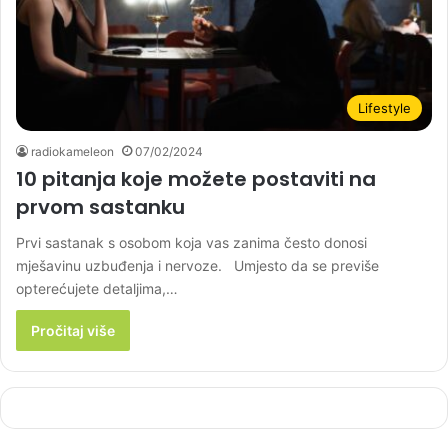
Lifestyle
radiokameleon
07/02/2024
10 pitanja koje možete postaviti na
prvom sastanku
Prvi sastanak s osobom koja vas zanima često donosi
mješavinu uzbuđenja i nervoze. Umjesto da se previše
opterećujete detaljima,…
Pročitaj više