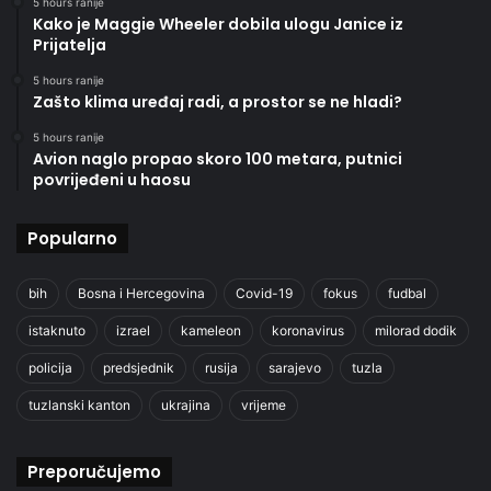
5 hours ranije
Kako je Maggie Wheeler dobila ulogu Janice iz
Prijatelja
5 hours ranije
Zašto klima uređaj radi, a prostor se ne hladi?
5 hours ranije
Avion naglo propao skoro 100 metara, putnici
povrijeđeni u haosu
Popularno
bih
Bosna i Hercegovina
Covid-19
fokus
fudbal
istaknuto
izrael
kameleon
koronavirus
milorad dodik
policija
predsjednik
rusija
sarajevo
tuzla
tuzlanski kanton
ukrajina
vrijeme
Preporučujemo