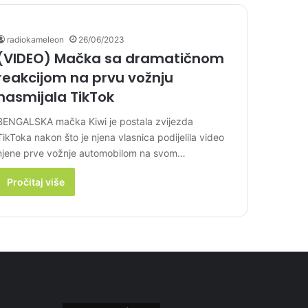
radiokameleon
26/06/2023
(VIDEO) Mačka sa dramatičnom
reakcijom na prvu vožnju
nasmijala TikTok
BENGALSKA mačka Kiwi je postala zvijezda
TikToka nakon što je njena vlasnica podijelila video
njene prve vožnje automobilom na svom…
Pročitaj više