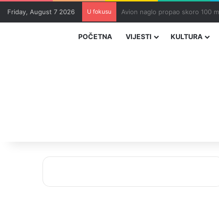
Friday, August 7 2026
U fokusu
Zvizdić, Magazinović i Kojović 
POČETNA
VIJESTI
KULTURA