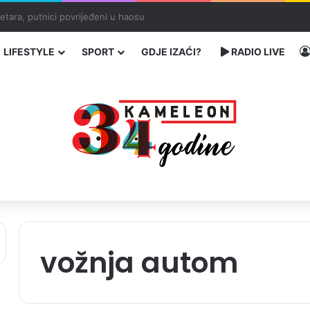
traže poseban status za Memorijalni centar Srebrenica
LIFESTYLE
SPORT
GDJE IZAĆI?
RADIO LIVE
vožnja autom