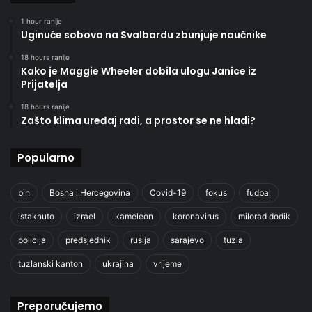
1 hour ranije
Uginuće sobova na Svalbardu zbunjuje naučnike
18 hours ranije
Kako je Maggie Wheeler dobila ulogu Janice iz
Prijatelja
18 hours ranije
Zašto klima uređaj radi, a prostor se ne hladi?
Popularno
bih
Bosna i Hercegovina
Covid-19
fokus
fudbal
istaknuto
izrael
kameleon
koronavirus
milorad dodik
policija
predsjednik
rusija
sarajevo
tuzla
tuzlanski kanton
ukrajina
vrijeme
Preporučujemo