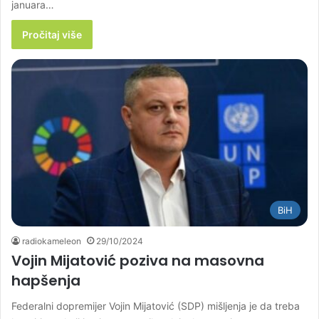
januara…
Pročitaj više
BiH
radiokameleon
29/10/2024
Vojin Mijatović poziva na masovna
hapšenja
Federalni dopremijer Vojin Mijatović (SDP) mišljenja je da treba