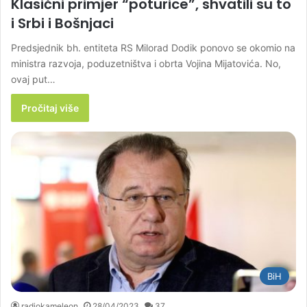
Klasični primjer “poturice”, shvatili su to
i Srbi i Bošnjaci
Predsjednik bh. entiteta RS Milorad Dodik ponovo se okomio na
ministra razvoja, poduzetništva i obrta Vojina Mijatovića. No,
ovaj put…
Pročitaj više
BiH
radiokameleon
28/04/2023
37