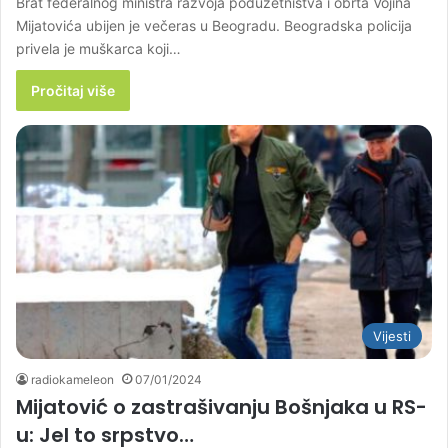
Brat federalnog ministra razvoja poduzetništva i obrta Vojina
Mijatovića ubijen je večeras u Beogradu. Beogradska policija
privela je muškarca koji…
Pročitaj više
Vijesti
radiokameleon
07/01/2024
Mijatović o zastrašivanju Bošnjaka u RS-
u: Jel to srpstvo…