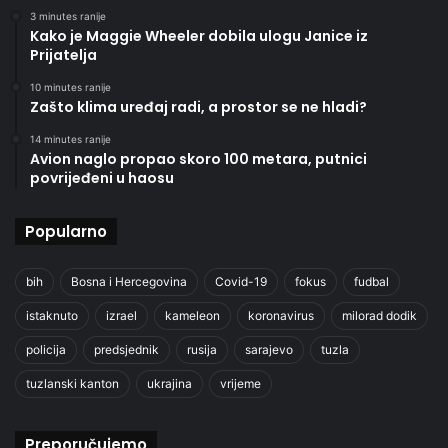
3 minutes ranije
Kako je Maggie Wheeler dobila ulogu Janice iz
Prijatelja
10 minutes ranije
Zašto klima uređaj radi, a prostor se ne hladi?
14 minutes ranije
Avion naglo propao skoro 100 metara, putnici
povrijeđeni u haosu
Popularno
bih
Bosna i Hercegovina
Covid-19
fokus
fudbal
istaknuto
izrael
kameleon
koronavirus
milorad dodik
policija
predsjednik
rusija
sarajevo
tuzla
tuzlanski kanton
ukrajina
vrijeme
Preporučujemo