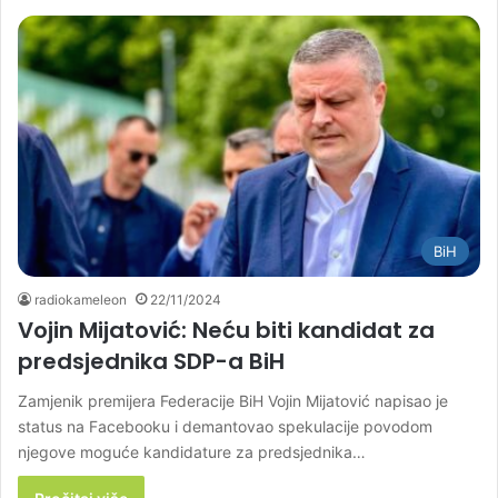
BiH
radiokameleon
22/11/2024
Vojin Mijatović: Neću biti kandidat za
predsjednika SDP-a BiH
Zamjenik premijera Federacije BiH Vojin Mijatović napisao je
status na Facebooku i demantovao spekulacije povodom
njegove moguće kandidature za predsjednika…