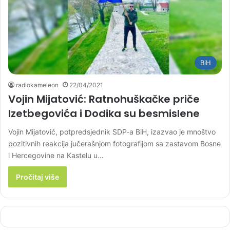
BiH
radiokameleon
22/04/2021
Vojin Mijatović: Ratnohuškačke priče
Izetbegovića i Dodika su besmislene
Vojin Mijatović, potpredsjednik SDP-a BiH, izazvao je mnoštvo
pozitivnih reakcija jučerašnjom fotografijom sa zastavom Bosne
i Hercegovine na Kastelu u…
Pročitaj više