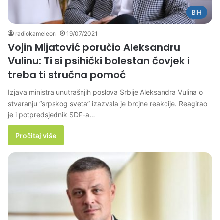
BiH
radiokameleon
19/07/2021
Vojin Mijatović poručio Aleksandru
Vulinu: Ti si psihički bolestan čovjek i
treba ti stručna pomoć
Izjava ministra unutrašnjih poslova Srbije Aleksandra Vulina o
stvaranju “srpskog sveta” izazvala je brojne reakcije. Reagirao
je i potpredsjednik SDP-a…
Pročitaj više