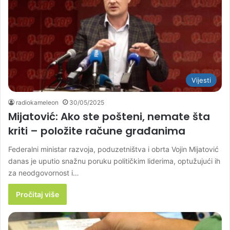
Vijesti
radiokameleon
30/05/2025
Mijatović: Ako ste pošteni, nemate šta
kriti – položite račune građanima
Federalni ministar razvoja, poduzetništva i obrta Vojin Mijatović
danas je uputio snažnu poruku političkim liderima, optužujući ih
za neodgovornost i…
Pročitaj više