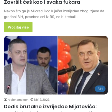
Završit ćeš kao i svaka fukara
Nakon što ga je Milorad Dodik jučer izvrijeđao zbog izjave da
građani BiH, posebno oni iz RS, ne bi trebali…
Pročitaj više
BiH
radiokameleon
18/12/2023
Dodik brutalno izvrijeđao Mijatovića: