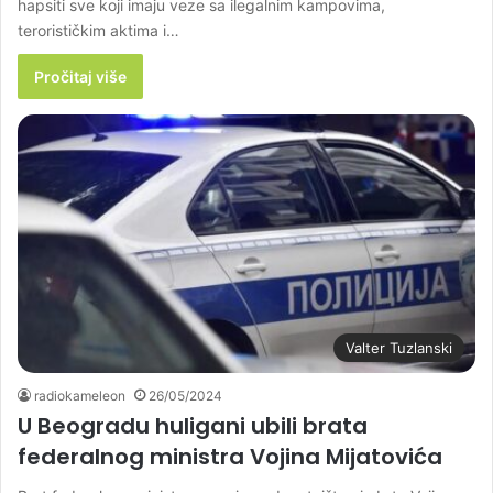
hapsiti sve koji imaju veze sa ilegalnim kampovima,
terorističkim aktima i…
Pročitaj više
Valter Tuzlanski
radiokameleon
26/05/2024
U Beogradu huligani ubili brata
federalnog ministra Vojina Mijatovića