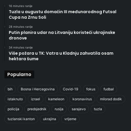
16 minutes ranije
Tuzla u augustu domaćin III međunarodnog Futsal
Cupa na Zrnu Soli
28 minutes ranije
Putin planira udar na Litvaniju koristeći ukrajinske
dronove
34 minutes ranije
Više požara u TK: Vatra u Kladnju zahvatila osam
hektara šume
Popularno
bih
Bosna i Hercegovina
Covid-19
fokus
fudbal
istaknuto
izrael
kameleon
koronavirus
milorad dodik
policija
predsjednik
rusija
sarajevo
tuzla
tuzlanski kanton
ukrajina
vrijeme