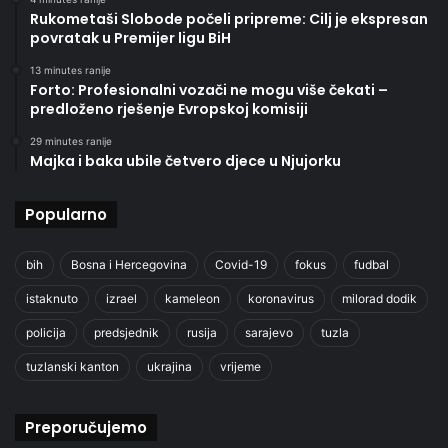
Rukometaši Slobode počeli pripreme: Cilj je ekspresan
povratak u Premijer ligu BiH
13 minutes ranije
Forto: Profesionalni vozači ne mogu više čekati –
predloženo rješenje Evropskoj komisiji
29 minutes ranije
Majka i baka ubile četvero djece u Njujorku
Popularno
bih
Bosna i Hercegovina
Covid-19
fokus
fudbal
istaknuto
izrael
kameleon
koronavirus
milorad dodik
policija
predsjednik
rusija
sarajevo
tuzla
tuzlanski kanton
ukrajina
vrijeme
Preporučujemo