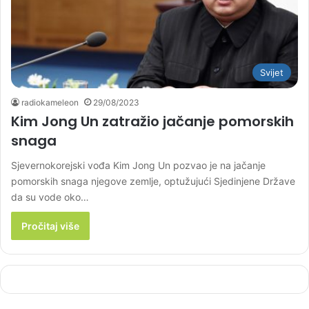
Svijet
radiokameleon
29/08/2023
Kim Jong Un zatražio jačanje pomorskih
snaga
Sjevernokorejski vođa Kim Jong Un pozvao je na jačanje
pomorskih snaga njegove zemlje, optužujući Sjedinjene Države
da su vode oko…
Pročitaj više