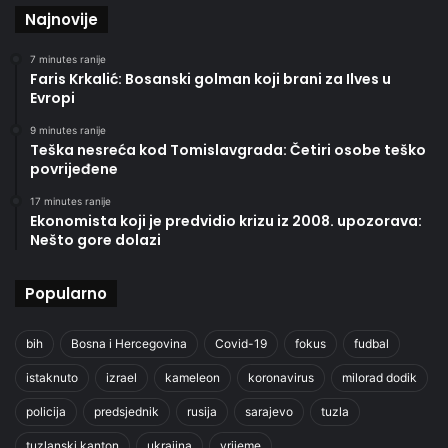
Najnovije
7 minutes ranije
Faris Krkalić: Bosanski golman koji brani za Ilves u
Evropi
9 minutes ranije
Teška nesreća kod Tomislavgrada: Četiri osobe teško
povrijeđene
17 minutes ranije
Ekonomista koji je predvidio krizu iz 2008. upozorava:
Nešto gore dolazi
Popularno
bih
Bosna i Hercegovina
Covid-19
fokus
fudbal
istaknuto
izrael
kameleon
koronavirus
milorad dodik
policija
predsjednik
rusija
sarajevo
tuzla
tuzlanski kanton
ukrajina
vrijeme