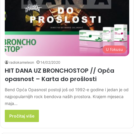
U fokusu
radiokameleon
14/02/2020
HIT DANA UZ BRONCHOSTOP // Opća
opasnost – Karta do prošlosti
Bend Opća Opasnost postoji još od 1992-e godine i jedan je od
najpopularnijih rock bendova naših prostora. Krajem mjeseca
maja…
Pročitaj više