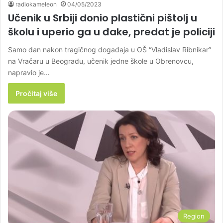
radiokameleon
04/05/2023
Učenik u Srbiji donio plastični pištolj u
školu i uperio ga u đake, predat je policiji
Samo dan nakon tragičnog događaja u OŠ “Vladislav Ribnikar”
na Vračaru u Beogradu, učenik jedne škole u Obrenovcu,
napravio je…
Pročitaj više
Region