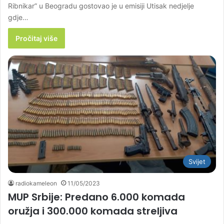
Ribnikar” u Beogradu gostovao je u emisiji Utisak nedjelje
gdje…
Pročitaj više
Svijet
radiokameleon
11/05/2023
MUP Srbije: Predano 6.000 komada
oružja i 300.000 komada streljiva