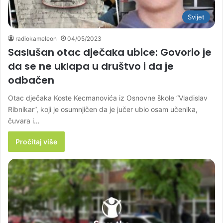
Svijet
radiokameleon
04/05/2023
Saslušan otac dječaka ubice: Govorio je
da se ne uklapa u društvo i da je
odbačen
Otac dječaka Koste Kecmanovića iz Osnovne škole “Vladislav
Ribnikar”, koji je osumnjičen da je jučer ubio osam učenika,
čuvara i…
Pročitaj više