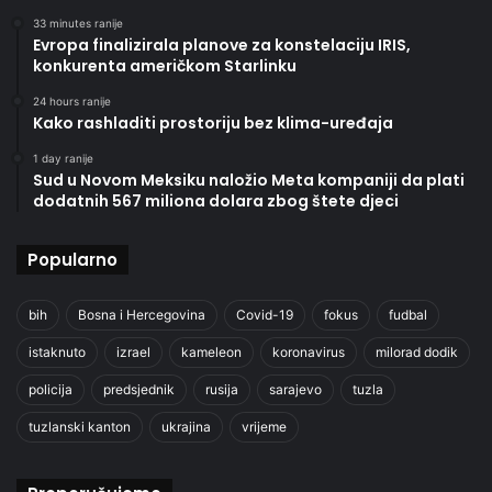
33 minutes ranije
Evropa finalizirala planove za konstelaciju IRIS,
konkurenta američkom Starlinku
24 hours ranije
Kako rashladiti prostoriju bez klima-uređaja
1 day ranije
Sud u Novom Meksiku naložio Meta kompaniji da plati
dodatnih 567 miliona dolara zbog štete djeci
Popularno
bih
Bosna i Hercegovina
Covid-19
fokus
fudbal
istaknuto
izrael
kameleon
koronavirus
milorad dodik
policija
predsjednik
rusija
sarajevo
tuzla
tuzlanski kanton
ukrajina
vrijeme