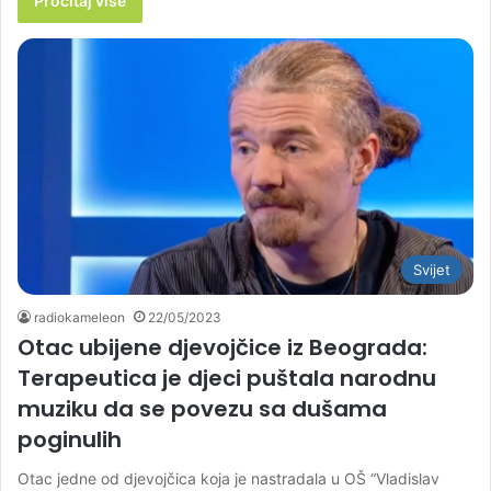
Pročitaj više
Svijet
radiokameleon
22/05/2023
Otac ubijene djevojčice iz Beograda:
Terapeutica je djeci puštala narodnu
muziku da se povezu sa dušama
poginulih
Otac jedne od djevojčica koja je nastradala u OŠ “Vladislav