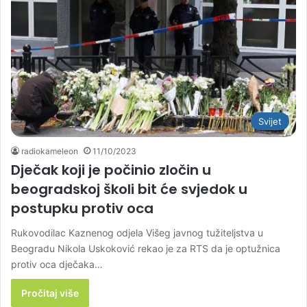
Svijet
radiokameleon
11/10/2023
Dječak koji je počinio zločin u
beogradskoj školi bit će svjedok u
postupku protiv oca
Rukovodilac Kaznenog odjela Višeg javnog tužiteljstva u
Beogradu Nikola Uskoković rekao je za RTS da je optužnica
protiv oca dječaka…
Pročitaj više