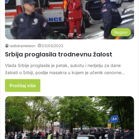
Region
radiokameleon
03/05/2023
Srbija proglasila trodnevnu žalost
Vlada Srbije proglasila je petak, subotu i nedjelju za dane
žalosti u Srbiji, poslije masakra u kojem je učenik osnovne…
Pročitaj više