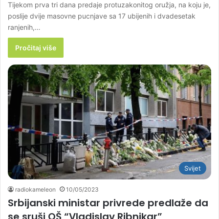
Tijekom prva tri dana predaje protuzakonitog oružja, na koju je,
poslije dvije masovne pucnjave sa 17 ubijenih i dvadesetak
ranjenih,…
Pročitaj više
Svijet
radiokameleon
10/05/2023
Srbijanski ministar privrede predlaže da
se sruši OŠ “Vladislav Ribnikar”