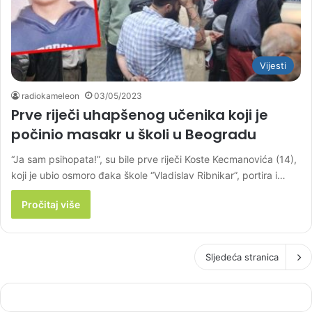
Vijesti
radiokameleon
03/05/2023
Prve riječi uhapšenog učenika koji je
počinio masakr u školi u Beogradu
“Ja sam psihopata!”, su bile prve riječi Koste Kecmanovića (14),
koji je ubio osmoro đaka škole “Vladislav Ribnikar”, portira i…
Pročitaj više
Sljedeća stranica