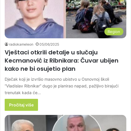
Region
radiokameleon
05/06/2025
Vještaci otkrili detalje u slučaju
Kecmanović iz Ribnikara: Čuvar ubijen
kako ne bi osujetio plan
Dječak koji je izvršio masovno ubistvo u Osnovnoj školi
“Vladislav Ribnikar” dugo je planirao napad, pažljivo birajući
trenutak kada će…
Pročitaj više