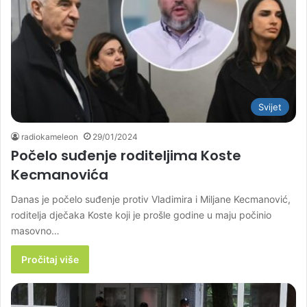
Svijet
radiokameleon
29/01/2024
Počelo suđenje roditeljima Koste
Kecmanovića
Danas je počelo suđenje protiv Vladimira i Miljane Kecmanović,
roditelja dječaka Koste koji je prošle godine u maju počinio
masovno…
Pročitaj više