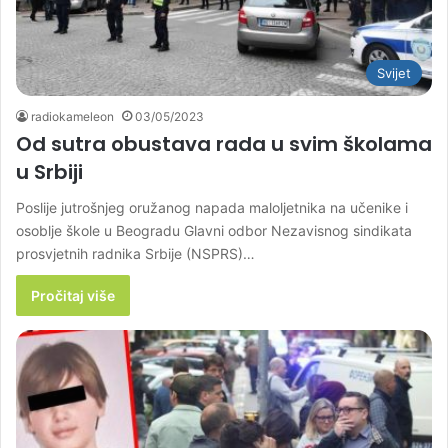
Svijet
radiokameleon
03/05/2023
Od sutra obustava rada u svim školama
u Srbiji
Poslije jutrošnjeg oružanog napada maloljetnika na učenike i
osoblje škole u Beogradu Glavni odbor Nezavisnog sindikata
prosvjetnih radnika Srbije (NSPRS)…
Pročitaj više