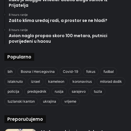
Prijatelja
8 hours ranije
Zašto klima uređaj radi, a prostor se ne hladi?
8 hours ranije
Avion naglo propao skoro 100 metara, putnici
povrijeđeni u haosu
Popularno
bih
Bosna i Hercegovina
Covid-19
fokus
fudbal
istaknuto
izrael
kameleon
koronavirus
milorad dodik
policija
predsjednik
rusija
sarajevo
tuzla
tuzlanski kanton
ukrajina
vrijeme
Preporučujemo