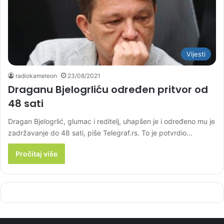
Vijesti
radiokameleon
23/08/2021
Draganu Bjelogrliću određen pritvor od
48 sati
Dragan Bjelogrlić, glumac i reditelj, uhapšen je i određeno mu je
zadržavanje do 48 sati, piše Telegraf.rs. To je potvrdio…
Pročitaj više