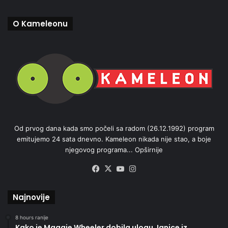
O Kameleonu
Od prvog dana kada smo počeli sa radom (26.12.1992) program
emitujemo 24 sata dnevno. Kameleon nikada nije stao, a boje
njegovog programa...
Opširnije
Facebook
X
YouTube
Instagram
Najnovije
8 hours ranije
Kako je Maggie Wheeler dobila ulogu Janice iz