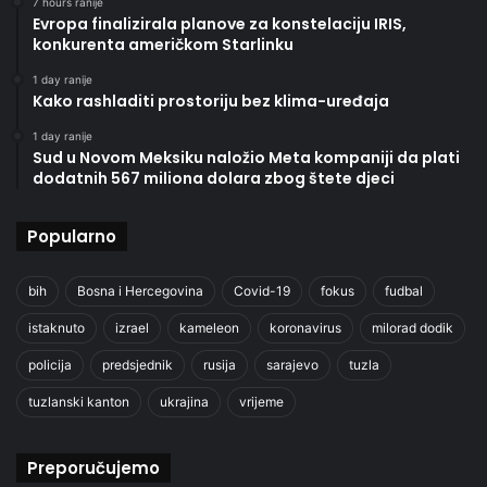
7 hours ranije
Evropa finalizirala planove za konstelaciju IRIS,
konkurenta američkom Starlinku
1 day ranije
Kako rashladiti prostoriju bez klima-uređaja
1 day ranije
Sud u Novom Meksiku naložio Meta kompaniji da plati
dodatnih 567 miliona dolara zbog štete djeci
Popularno
bih
Bosna i Hercegovina
Covid-19
fokus
fudbal
istaknuto
izrael
kameleon
koronavirus
milorad dodik
policija
predsjednik
rusija
sarajevo
tuzla
tuzlanski kanton
ukrajina
vrijeme
Preporučujemo