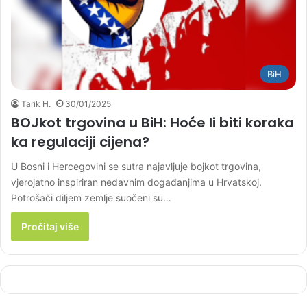
BiH
Tarik H.
30/01/2025
BOJkot trgovina u BiH: Hoće li biti koraka
ka regulaciji cijena?
U Bosni i Hercegovini se sutra najavljuje bojkot trgovina,
vjerojatno inspiriran nedavnim događanjima u Hrvatskoj.
Potrošači diljem zemlje suočeni su…
Pročitaj više