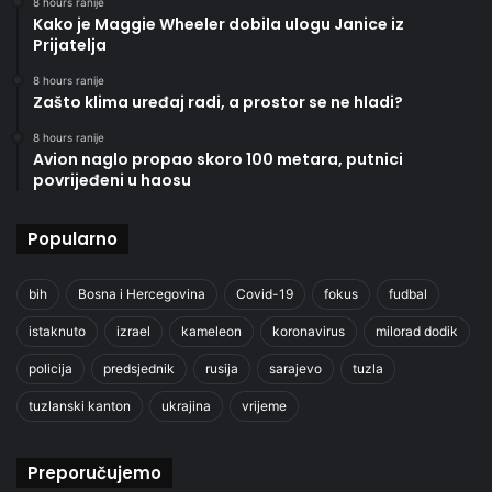
8 hours ranije
Kako je Maggie Wheeler dobila ulogu Janice iz
Prijatelja
8 hours ranije
Zašto klima uređaj radi, a prostor se ne hladi?
8 hours ranije
Avion naglo propao skoro 100 metara, putnici
povrijeđeni u haosu
Popularno
bih
Bosna i Hercegovina
Covid-19
fokus
fudbal
istaknuto
izrael
kameleon
koronavirus
milorad dodik
policija
predsjednik
rusija
sarajevo
tuzla
tuzlanski kanton
ukrajina
vrijeme
Preporučujemo