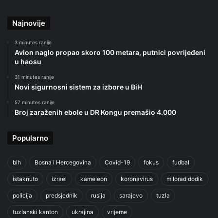
Najnovije
3 minutes ranije
Avion naglo propao skoro 100 metara, putnici povrijeđeni
u haosu
31 minutes ranije
Novi sigurnosni sistem za izbore u BiH
57 minutes ranije
Broj zaraženih ebole u DR Kongu premašio 4.000
Popularno
bih
Bosna i Hercegovina
Covid-19
fokus
fudbal
istaknuto
izrael
kameleon
koronavirus
milorad dodik
policija
predsjednik
rusija
sarajevo
tuzla
tuzlanski kanton
ukrajina
vrijeme