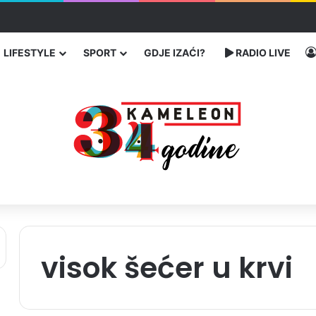
traže poseban status za Memorijalni centar Srebrenica
LIFESTYLE
SPORT
GDJE IZAĆI?
RADIO LIVE
visok šećer u krvi