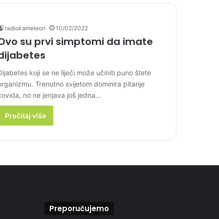
radiokameleon
10/02/2022
Ovo su prvi simptomi da imate
dijabetes
Dijabetes koji se ne liječi može učiniti puno štete
organizmu. Trenutno svijetom dominira pitanje
covida, no ne jenjava još jedna…
Pročitaj više
Preporučujemo