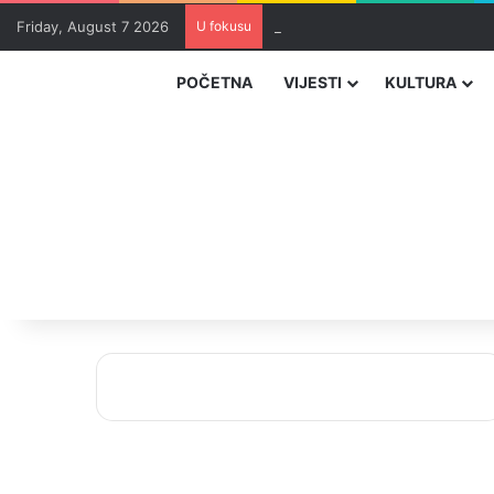
Friday, August 7 2026
U fokusu
Zvizdić, Magazinović i Kojović 
POČETNA
VIJESTI
KULTURA