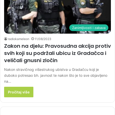
Zanimljivosti i zabava
radiokameleon
11/08/2023
Zakon na djelu: Pravosudna akcija protiv
svih koji su podržali ubicu iz Gradačca i
veličali gnusni zločin
Nakon stravičnog višestrukog ubistva u Gradačcu koji je
duboko potresao bh. javnost te nakon što je to sve objavljeno
na…
Pročitaj više