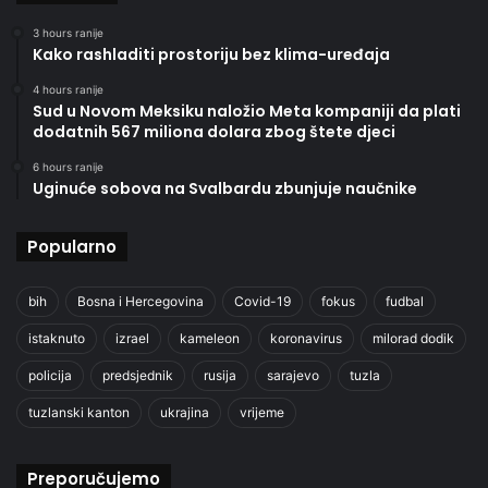
3 hours ranije
Kako rashladiti prostoriju bez klima-uređaja
4 hours ranije
Sud u Novom Meksiku naložio Meta kompaniji da plati
dodatnih 567 miliona dolara zbog štete djeci
6 hours ranije
Uginuće sobova na Svalbardu zbunjuje naučnike
Popularno
bih
Bosna i Hercegovina
Covid-19
fokus
fudbal
istaknuto
izrael
kameleon
koronavirus
milorad dodik
policija
predsjednik
rusija
sarajevo
tuzla
tuzlanski kanton
ukrajina
vrijeme
Preporučujemo